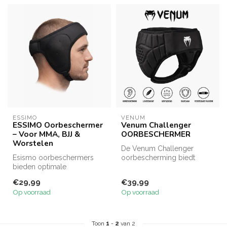
ESSIMO
VENUM
ESSIMO Oorbeschermer
Venum Challenger
– Voor MMA, BJJ &
OORBESCHERMER
Worstelen
De Venum Challenger
Esismo oorbeschermers
oorbescherming biedt
bieden optimale
comfortabele en stevige
bescherming tijdens
bescherming tij...
€29,99
€39,99
worstelen, BJJ en MMA....
Op voorraad
Op voorraad
Toon
1
-
2
van 2