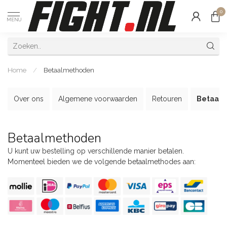
0
MENU
Home
/
Betaalmethoden
Over ons
Algemene voorwaarden
Retouren
Betaal
Betaalmethoden
U kunt uw bestelling op verschillende manier betalen.
Momenteel bieden we de volgende betaalmethodes aan: