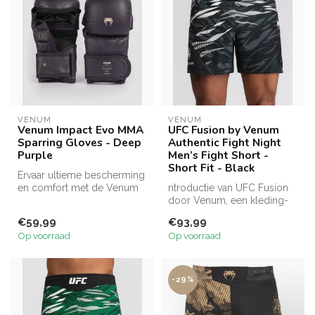
VENUM
VENUM
Venum Impact Evo MMA
UFC Fusion by Venum
Sparring Gloves - Deep
Authentic Fight Night
Purple
Men’s Fight Short -
Short Fit - Black
Ervaar ultieme bescherming
en comfort met de Venum
ntroductie van UFC Fusion
Impact Evo MMA Sparring
door Venum, een kleding-
Glove...
en accessoirelijn die
€59,99
€93,99
prestat...
Op voorraad
Op voorraad
-29%