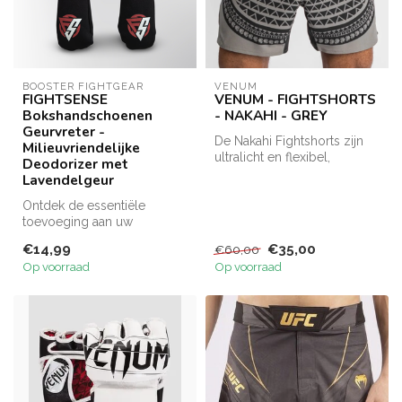
BOOSTER FIGHTGEAR
VENUM
FIGHTSENSE
VENUM - FIGHTSHORTS
Bokshandschoenen
- NAKAHI - GREY
Geurvreter -
De Nakahi Fightshorts zijn
Milieuvriendelijke
ultralicht en flexibel,
Deodorizer met
ontworpen voor maximale
Lavendelgeur
prest...
Ontdek de essentiële
toevoeging aan uw
vechtsportuitrusting met de
€14,99
€35,00
€60,00
FIGHTSENSE Gl...
Op voorraad
Op voorraad