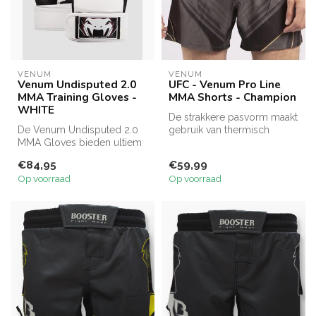
VENUM
VENUM
Venum Undisputed 2.0
UFC - Venum Pro Line
MMA Training Gloves -
MMA Shorts - Champion
WHITE
De strakkere pasvorm maakt
De Venum Undisputed 2.0
gebruik van thermisch
MMA Gloves bieden ultiem
verlijmde zijsplitten voor
comfort, duurzaamheid en
tota...
€84,95
€59,99
besche...
Op voorraad
Op voorraad