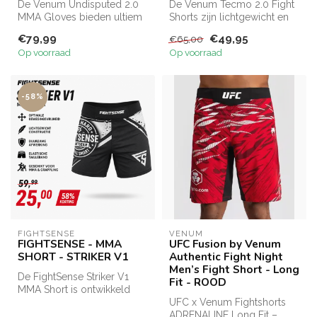
De Venum Undisputed 2.0
De Venum Tecmo 2.0 Fight
MMA Gloves bieden ultiem
Shorts zijn lichtgewicht en
comfort, duurzaamheid en
veelzijdig, ontworpen voor
€79,99
€49,95
€65,00
besche...
...
Op voorraad
Op voorraad
-58%
FIGHTSENSE
VENUM
FIGHTSENSE - MMA
UFC Fusion by Venum
SHORT - STRIKER V1
Authentic Fight Night
Men’s Fight Short - Long
De FightSense Striker V1
Fit - ROOD
MMA Short is ontwikkeld
voor MMA, grappling en
UFC x Venum Fightshorts
vechtspo...
ADRENALINE Long Fit –