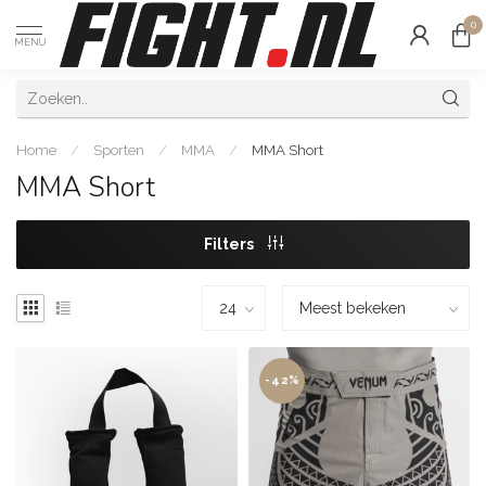
0
MENU
Home
/
Sporten
/
MMA
/
MMA Short
MMA Short
Filters
-42%