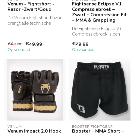
Venum - Fightshort -
Fightsense Eclipse V1
Razor -Zwart/Goud
Compressiebroek –
Zwart – Compression Fit
De Venum Fightshort Razor
– MMA & Grappling
brengt alle technische
kenmerken samen die de
De Fightsense Eclipse V1
reputati...
Compressiebroek is een
zwarte compression broek
€49,99
€29,99
€60,00
voor MM...
Op voorraad
Op voorraad
VENUM
BOOSTER FIGHTGEAR
Venum Impact 2.0 Hook
Booster – MMA Short –