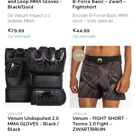
and Loop MMA Gloves -
B-Force Basic – Zwart –
Black/Gold
Fightshort
De Venum Impact 2.0
Booster B-Force Basic MMA
lederen MMA-
short – licht, sterk en
handschoenen van Skintex
flexibel. Met stretchpaneel
€79,99
€44,99
zijn ergonomisch, comfo...
en...
Op voorraad
Op voorraad
-23%
VENUM
VENUM
Venum Undisputed 2.0
Venum - FIGHT SHORT -
MMA GLOVES - Black /
Tecmo 2.0 Fight -
Black
ZWART/BRUIN