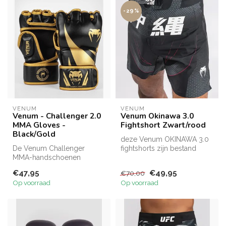
-29%
VENUM
VENUM
Venum - Challenger 2.0
Venum Okinawa 3.0
MMA Gloves -
Fightshort Zwart/rood
Black/Gold
deze Venum OKINAWA 3.0
De Venum Challenger
fightshorts zijn bestand
MMA-handschoenen
tegen alles wat je maar kunt
combineren kwaliteit en
bed...
€47,95
€49,95
€70,00
comfort. Gemaakt va...
Op voorraad
Op voorraad