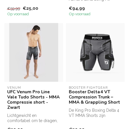
Voor echte vechters.
€25,00
€94,99
€59,99
Lichtgewicht...
Op voorraad
Op voorraad
VENUM
BOOSTER FIGHTGEAR
UFC Venum Pro Line
Booster Delta 4 VT
Vale Tudo Shorts - MMA
Compression Trunk –
Compressie short -
MMA & Grappling Short
Zwart
De King Pro Boxing Delta 4
Lichtgewicht en
VT MMA Shorts zijn
comfortabel om te dragen,
ontworpen voor de vechter
alleen of onder korte broek,
die opti...