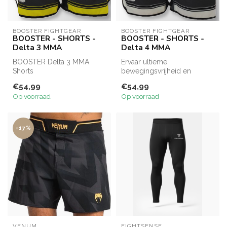
BOOSTER FIGHTGEAR
BOOSTER FIGHTGEAR
BOOSTER - SHORTS -
BOOSTER - SHORTS -
Delta 3 MMA
Delta 4 MMA
BOOSTER Delta 3 MMA
Ervaar ultieme
Shorts
bewegingsvrijheid en
comfort met de Booster
€54,99
€54,99
De BOOSTER Delta 3 MMA
Delta 4 MMA Shorts. O...
Op voorraad
Op voorraad
Shorts zijn ontworpen voor
...
-17%
VENUM
FIGHTSENSE