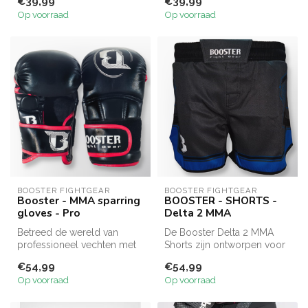
€39,99
€39,99
ze zijn o...
Op voorraad
Op voorraad
BOOSTER FIGHTGEAR
BOOSTER FIGHTGEAR
Booster - MMA sparring
BOOSTER - SHORTS -
gloves - Pro
Delta 2 MMA
Betreed de wereld van
De Booster Delta 2 MMA
professioneel vechten met
Shorts zijn ontworpen voor
de Pro MMA handschoen
ultieme bewegingsvrijheid
€54,99
€54,99
van Booste...
en d...
Op voorraad
Op voorraad