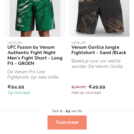
VENUM
VENUM
UFC Fusion by Venum
Venum Gorilla Jungle
Authentic Fight Night
Fightshort - Sand /Black
Men’s Fight Short - Long
Bereid je voor om wild te
Fit - GROEN
worden. De Venum Gorilla
De Venum Pro Line
Jungle-collectie is hier om
Fightshorts zijn zeer lichte
h...
shorts die tot halverwege
€94,99
€49,99
€70,00
het bov...
Op voorraad
Niet op voorraad
Toon
1
-
24
van 60
Toon meer