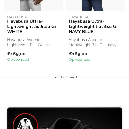
HAYABUSA
HAYABUSA
Hayabusa Ultra-
Hayabusa Ultra-
Lightweight Jiu Jitsu Gi
Lightweight Jiu Jitsu Gi
WHITE
NAVY BLUE
Hayabusa Ascend
Hayabusa Ascend
Lightweight BJJ Gi – wit,
Lightweight BJJ Gi – navy
met 420 GSM Pearl Weave
blue, 420 GSM Pearl Weave
€169,00
€169,00
jas en 8oz rip...
jas en 8oz r...
Op voorraad
Op voorraad
Toon
1
-
8
van 8