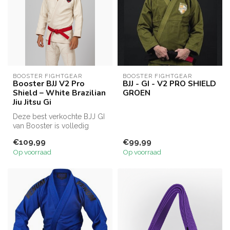
BOOSTER FIGHTGEAR
BOOSTER FIGHTGEAR
Booster BJJ V2 Pro
BJJ - GI - V2 PRO SHIELD
Shield – White Brazilian
GROEN
Jiu Jitsu Gi
Deze best verkochte BJJ GI
van Booster is volledig
opnieuw ontworpen voor
€109,99
€99,99
de hig...
Op voorraad
Op voorraad