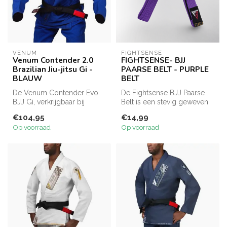
VENUM
FIGHTSENSE
Venum Contender 2.0
FIGHTSENSE- BJJ
Brazilian Jiu-jitsu Gi -
PAARSE BELT - PURPLE
BLAUW
BELT
De Venum Contender Evo
De Fightsense BJJ Paarse
BJJ Gi, verkrijgbaar bij
Belt is een stevig geweven
Fight.nl, biedt duurzaamheid
katoenen Brazilian Jiu Jitsu...
€104,95
€14,99
en ...
Op voorraad
Op voorraad