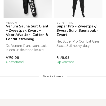
VENUM
SUPER PRO
Venum Sauna Suit Giant
Super Pro - Zweetpak/
– Zweetpak Zwart –
Sweat Suit- Saunapak -
Voor Afvallen, Cutten &
Zwart
Conditietraining
Het Super Pro Combat Gear
De Venum Giant sauna suit
Sweat Suit heavy duty
is een uitstekende keuze
zweetpak is een erg sterk
voor degenen die snel
en sup...
€89,99
€89,95
waterge...
Op voorraad
Op voorraad
Toon
1
-
2
van 2