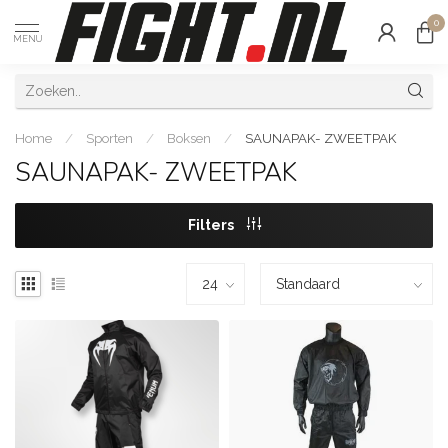
0
MENU
Home
/
Sporten
/
Boksen
/
SAUNAPAK- ZWEETPAK
SAUNAPAK- ZWEETPAK
Filters