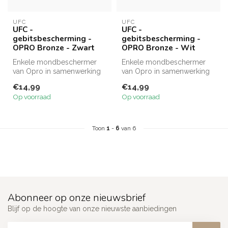
UFC
UFC
UFC -
UFC -
gebitsbescherming -
gebitsbescherming -
OPRO Bronze - Zwart
OPRO Bronze - Wit
Enkele mondbeschermer
Enkele mondbeschermer
van Opro in samenwerking
van Opro in samenwerking
met UFC. Bronze-edition,
met UFC. Bronze-edition,
€14,99
€14,99
goede pr...
goede pr...
Op voorraad
Op voorraad
Toon
1
-
6
van 6
Abonneer op onze nieuwsbrief
Blijf op de hoogte van onze nieuwste aanbiedingen