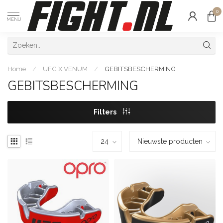
0
MENU
Home
/
UFC X VENUM
/
GEBITSBESCHERMING
GEBITSBESCHERMING
Filters