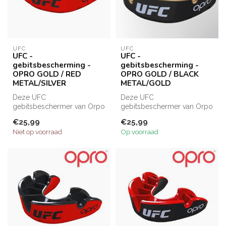
UFC
UFC
UFC -
UFC -
gebitsbescherming -
gebitsbescherming -
OPRO GOLD / RED
OPRO GOLD / BLACK
METAL/SILVER
METAL/GOLD
Deze UFC
Deze UFC
gebitsbeschermer van Orpo
gebitsbeschermer van Orpo
heeft een comfortabele
heeft een comfortabele
€25,99
€25,99
pasvorm, doordat u het...
pasvorm, doordat u het...
Niet op voorraad
Op voorraad