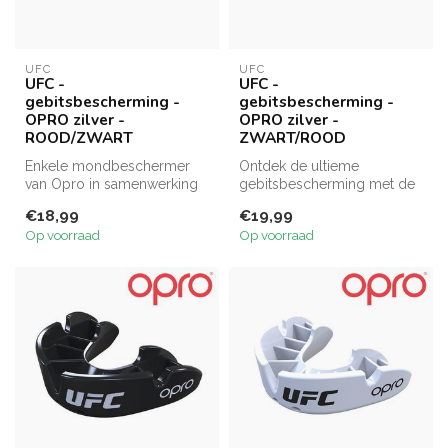
UFC
UFC
UFC -
UFC -
gebitsbescherming -
gebitsbescherming -
OPRO zilver -
OPRO zilver -
ROOD/ZWART
ZWART/ROOD
Enkele mondbeschermer
Ontdek de ultieme
van Opro in samenwerking
gebitsbescherming met de
met UFC. Silver-edition,
OPRO x UFC
€18,99
€19,99
perfecte...
Gebitsbeschermer Silver
Op voorraad
Op voorraad
Ro...