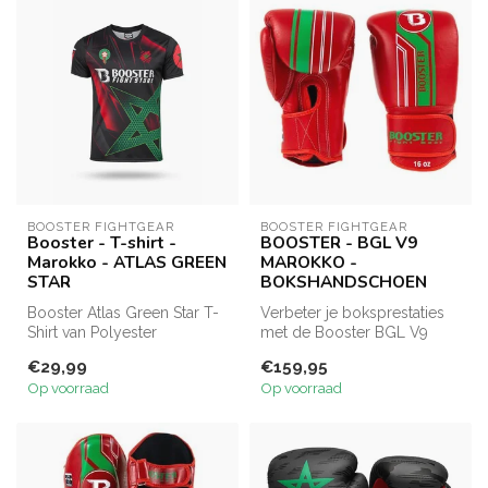
BOOSTER FIGHTGEAR
BOOSTER FIGHTGEAR
Booster - T-shirt -
BOOSTER - BGL V9
Marokko - ATLAS GREEN
MAROKKO -
STAR
BOKSHANDSCHOEN
Booster Atlas Green Star T-
Verbeter je boksprestaties
Shirt van Polyester
met de Booster BGL V9
Eyletmesh met
MAROCO
€29,99
€159,95
gesublimeerde Marok...
bokshandschoenen. Deze
Op voorraad
Op voorraad
h...