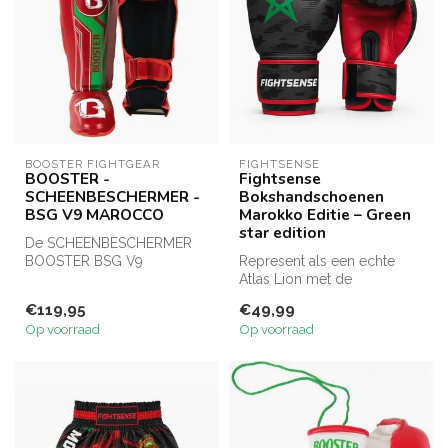
BOOSTER FIGHTGEAR
FIGHTSENSE
BOOSTER -
Fightsense
SCHEENBESCHERMER -
Bokshandschoenen
BSG V9 MAROCCO
Marokko Editie – Green
star edition
De SCHEENBESCHERMER
BOOSTER BSG V9
Represent als een echte
MAROKKO is speciaal
Atlas Lion met de
ontworpen voor
FIGHTSENSE Morocco
€119,95
€49,99
vechtsport...
Green Star bokshand...
Op voorraad
Op voorraad