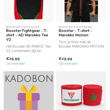
BOOSTER FIGHTGEAR
BOOSTER FIGHTGEAR
Booster Fightgear - T-
Booster - T-shirt -
shirt - AD Marokko Tee
Marokko Motion
V2
Toon je trots met de
Het Booster AD MAROC Tee
Booster MAROKKO MOTION
V2 combineert stijl en
tee! Met Marokkaans wapen
functionaliteit. Met
op de rug,...
€29,99
€29,99
gesublimeer...
Op voorraad
Op voorraad