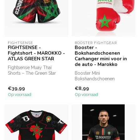
FIGHTSENSE
BOOSTER FIGHTGEAR
FIGHTSENSE -
Booster -
Fightshort - MAROKKO -
Bokshandschoenen
ATLAS GREEN STAR
Carhanger mini voor in
de auto - Marokko
Fightsense Muay Thai
Shorts – The Green Star
Booster Mini
Atlas Short. Lichtgewicht,
Bokshandschoenen
soepel p...
Marokko: Perfect als cadeau
€39,99
€8,99
of decoratie. Met Maro...
Op voorraad
Op voorraad