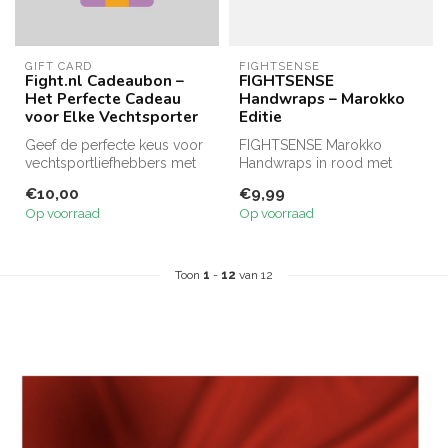
GIFT CARD
FIGHTSENSE
Fight.nl Cadeaubon –
FIGHTSENSE
Het Perfecte Cadeau
Handwraps – Marokko
voor Elke Vechtsporter
Editie
Geef de perfecte keus voor
FIGHTSENSE Marokko
vechtsportliefhebbers met
Handwraps in rood met
de Fight.nl Cadeaubon.
groene ster. Keuze uit 250
€10,00
€9,99
Besc...
cm of 500 cm...
Op voorraad
Op voorraad
Toon
1
-
12
van 12