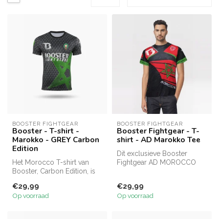
BOOSTER FIGHTGEAR
BOOSTER FIGHTGEAR
Booster - T-shirt -
Booster Fightgear - T-
Marokko - GREY Carbon
shirt - AD Marokko Tee
Edition
Dit exclusieve Booster
Het Morocco T-shirt van
Fightgear AD MOROCCO
Booster, Carbon Edition, is
Tee is een opvallend T-shirt
gemaakt van
met een...
€29,99
€29,99
zweetabsorberend...
Op voorraad
Op voorraad