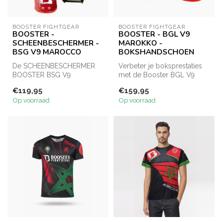
BOOSTER FIGHTGEAR
BOOSTER FIGHTGEAR
BOOSTER -
BOOSTER - BGL V9
SCHEENBESCHERMER -
MAROKKO -
BSG V9 MAROCCO
BOKSHANDSCHOEN
De SCHEENBESCHERMER
Verbeter je boksprestaties
BOOSTER BSG V9
met de Booster BGL V9
MAROKKO is speciaal
MAROCO
€119,95
€159,95
ontworpen voor
bokshandschoenen. Deze
Op voorraad
Op voorraad
vechtsport...
h...