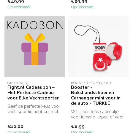
€49,99
€29,99
stijl, comfor...
Op voorraad
Op voorraad
GIFT CARD
BOOSTER FIGHTGEAR
Fight.nl Cadeaubon –
Booster -
Het Perfecte Cadeau
Bokshandschoenen
voor Elke Vechtsporter
Carhanger mini voor in
de auto - TURKIJE
Geef de perfecte keus voor
vechtsportliefhebbers met
Wil jij een leuk cadeautje
de Fight.nl Cadeaubon.
voor iemand kopen of voor
Besc...
jezelf? De mini Turkye
€10,00
€8,99
boks...
Op voorraad
Op voorraad