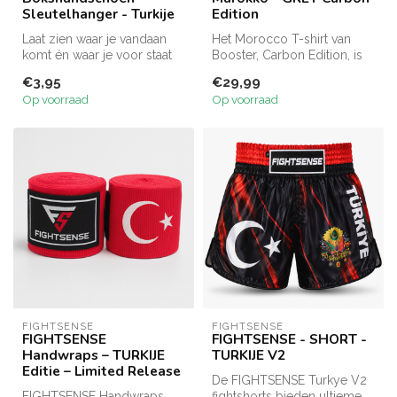
Sleutelhanger - Turkije
Edition
Laat zien waar je vandaan
Het Morocco T-shirt van
komt én waar je voor staat
Booster, Carbon Edition, is
met deze unieke Booster
gemaakt van
€3,95
€29,99
Sle...
zweetabsorberend...
Op voorraad
Op voorraad
FIGHTSENSE
FIGHTSENSE
FIGHTSENSE
FIGHTSENSE - SHORT -
Handwraps – TURKIJE
TURKIJE V2
Editie – Limited Release
De FIGHTSENSE Turkye V2
FIGHTSENSE Handwraps
fightshorts bieden ultieme