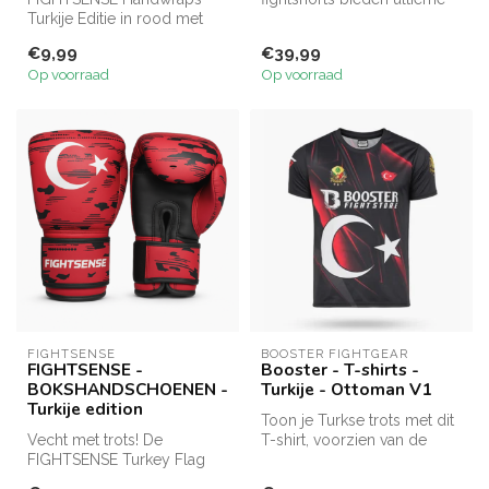
Turkije Editie in rood met
prestaties en stijl. Geschikt...
witte maan en ster. 250 of
€9,99
€39,99
500 c...
Op voorraad
Op voorraad
FIGHTSENSE
BOOSTER FIGHTGEAR
FIGHTSENSE -
Booster - T-shirts -
BOKSHANDSCHOENEN -
Turkije - Ottoman V1
Turkije edition
Toon je Turkse trots met dit
Vecht met trots! De
T-shirt, voorzien van de
FIGHTSENSE Turkey Flag
Turkse vlag en het
bokshandschoenen bieden
Ottomaa...