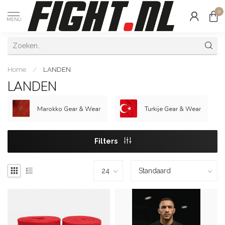
0
MENU
Home
/
LANDEN
LANDEN
Marokko Gear & Wear
Turkije Gear & Wear
Filters