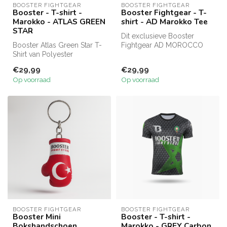
BOOSTER FIGHTGEAR
BOOSTER FIGHTGEAR
Booster - T-shirt -
Booster Fightgear - T-
Marokko - ATLAS GREEN
shirt - AD Marokko Tee
STAR
Dit exclusieve Booster
Booster Atlas Green Star T-
Fightgear AD MOROCCO
Shirt van Polyester
Tee is een opvallend T-shirt
Eyletmesh met
met een...
€29,99
€29,99
gesublimeerde Marok...
Op voorraad
Op voorraad
BOOSTER FIGHTGEAR
BOOSTER FIGHTGEAR
Booster Mini
Booster - T-shirt -
Bokshandschoen
Marokko - GREY Carbon