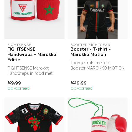
FIGHTSENSE
BOOSTER FIGHTGEAR
FIGHTSENSE
Booster - T-shirt -
Handwraps – Marokko
Marokko Motion
Editie
Toon je trots met de
FIGHTSENSE Marokko
Booster MAROKKO MOTION
Handwraps in rood met
tee! Met Marokkaans wapen
groene ster. Keuze uit 250
op de rug,...
€9,99
€29,99
cm of 500 cm...
Op voorraad
Op voorraad