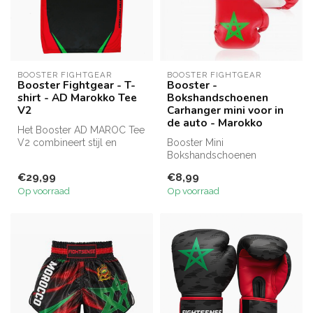
BOOSTER FIGHTGEAR
BOOSTER FIGHTGEAR
Booster Fightgear - T-
Booster -
shirt - AD Marokko Tee
Bokshandschoenen
V2
Carhanger mini voor in
de auto - Marokko
Het Booster AD MAROC Tee
V2 combineert stijl en
Booster Mini
functionaliteit. Met
Bokshandschoenen
gesublimeer...
Marokko: Perfect als cadeau
€29,99
€8,99
of decoratie. Met Maro...
Op voorraad
Op voorraad