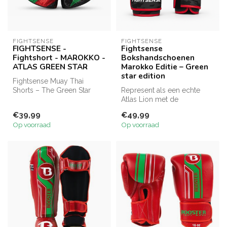
FIGHTSENSE
FIGHTSENSE
FIGHTSENSE -
Fightsense
Fightshort - MAROKKO -
Bokshandschoenen
ATLAS GREEN STAR
Marokko Editie – Green
star edition
Fightsense Muay Thai
Shorts – The Green Star
Represent als een echte
Atlas Short. Lichtgewicht,
Atlas Lion met de
soepel p...
FIGHTSENSE Morocco
€39,99
€49,99
Green Star bokshand...
Op voorraad
Op voorraad