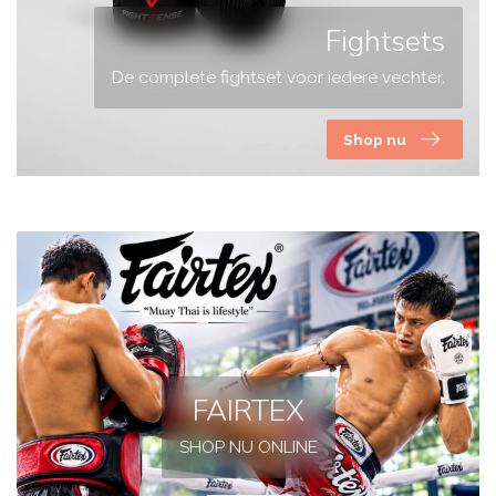
Fightsets
De complete fightset voor iedere vechter.
Shop nu
FAIRTEX
SHOP NU ONLINE