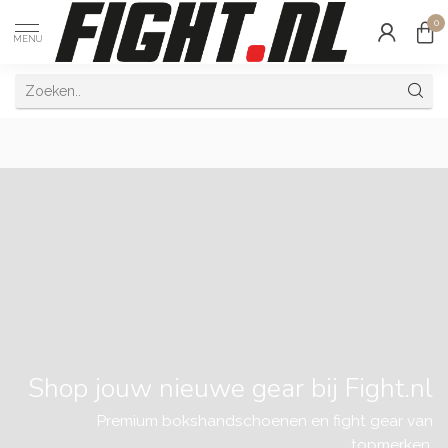
0
MENU
Shop jouw nieuwe gear bij Fight.nl
Premium bokshandschoenen en fight gear van
topmerken.