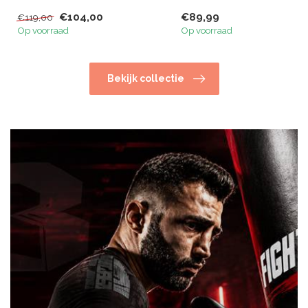
€104,00
€89,99
€119,00
Op voorraad
Op voorraad
Bekijk collectie