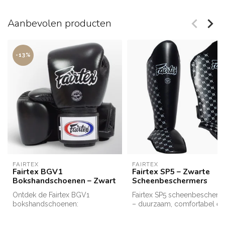
Aanbevolen producten
-13%
FAIRTEX
FAIRTEX
Fairtex BGV1
Fairtex SP5 – Zwarte
Bokshandschoenen – Zwart
Scheenbeschermers
Ontdek de Fairtex BGV1
Fairtex SP5 scheenbescherm
bokshandschoenen:
– duurzaam, comfortabel en
hoogwaardige kwaliteit,
ideaal voor Muay Thai, ...
gemaakt van ech...