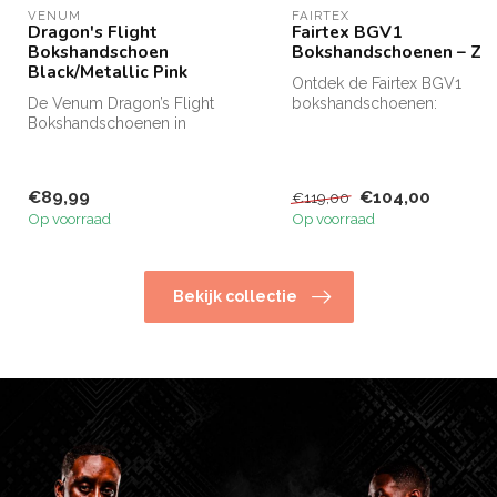
VENUM
FAIRTEX
Dragon's Flight
Fairtex BGV1
Bokshandschoen
Bokshandschoenen – Zw
Black/Metallic Pink
Ontdek de Fairtex BGV1
De Venum Dragon’s Flight
bokshandschoenen:
Bokshandschoenen in
hoogwaardige kwaliteit,
zwart/metallic roze zijn
gemaakt van ech...
gemaakt va...
€89,99
€104,00
€119,00
Op voorraad
Op voorraad
Bekijk collectie