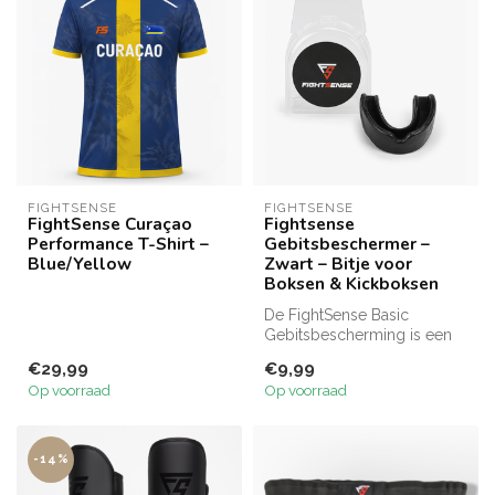
FIGHTSENSE
FIGHTSENSE
FightSense Curaçao
Fightsense
Performance T-Shirt –
Gebitsbeschermer –
Blue/Yellow
Zwart – Bitje voor
Boksen & Kickboksen
De FightSense Basic
Gebitsbescherming is een
perfecte keuze voor
€29,99
€9,99
iedereen die op...
Op voorraad
Op voorraad
-14%