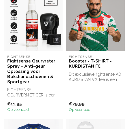
FIGHTSENSE
FIGHTSENSE
Fightsense Geurvreter
Booster - T-SHIRT -
Spray – Anti-geur
KURDISTAN FC
Oplossing voor
Dit exclusieve fightsense AD
Bokshandschoenen &
KURDISTAN V2 Tee is een
Sportgear
opvallend T-shirt met een
FIGHTSENSE -
g...
GEURVERNIETIGER is een
krachtige geurverwijderaar
€11,95
€29,99
speciaal ontworpe...
Op voorraad
Op voorraad