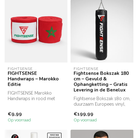
FIGHTSENSE
FIGHTSENSE
FIGHTSENSE
Fightsense Bokszak 180
Handwraps – Marokko
cm – Gevuld &
Editie
Ophangketting – Gratis
Levering in de Benelux
FIGHTSENSE Marokko
Handwraps in rood met
Fightsense Bokszak 180 cm,
groene ster. Keuze uit 250
duurzaam Europees vinyl,
cm of 500 cm...
gevuld met textielsnippers,
€9,99
€199,99
...
Op voorraad
Op voorraad