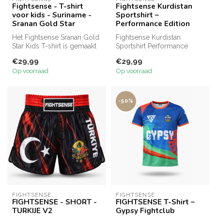
Fightsense - T-shirt
Fightsense Kurdistan
voor kids - Suriname -
Sportshirt –
Sranan Gold Star
Performance Edition
Het Fightsense Sranan Gold
Fightsense Kurdistan
Star Kids T-shirt is gemaakt
Sportshirt Performance
van ademend polyester en...
Edition met lichtgewicht
€29,99
€29,99
sneldrogend...
Op voorraad
Op voorraad
-50%
FIGHTSENSE
FIGHTSENSE
FIGHTSENSE - SHORT -
FIGHTSENSE T-Shirt –
TURKIJE V2
Gypsy Fightclub