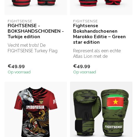
FIGHTSENSE
FIGHTSENSE
FIGHTSENSE -
Fightsense
BOKSHANDSCHOENEN -
Bokshandschoenen
Turkije edition
Marokko Editie – Green
star edition
Vecht met trots! De
FIGHTSENSE Turkey Flag
Represent als een echte
bokshandschoenen bieden
Atlas Lion met de
stijl, comfor...
FIGHTSENSE Morocco
€49,99
€49,99
Green Star bokshand...
Op voorraad
Op voorraad