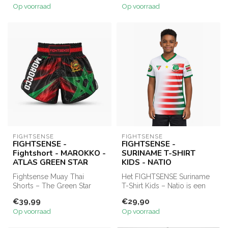
Op voorraad
Op voorraad
FIGHTSENSE
FIGHTSENSE
FIGHTSENSE -
FIGHTSENSE -
Fightshort - MAROKKO -
SURINAME T-SHIRT
ATLAS GREEN STAR
KIDS - NATIO
Fightsense Muay Thai
Het FIGHTSENSE Suriname
Shorts – The Green Star
T-Shirt Kids – Natio is een
Atlas Short. Lichtgewicht,
comfortabel en ademend
€39,99
€29,90
soepel p...
suppo...
Op voorraad
Op voorraad