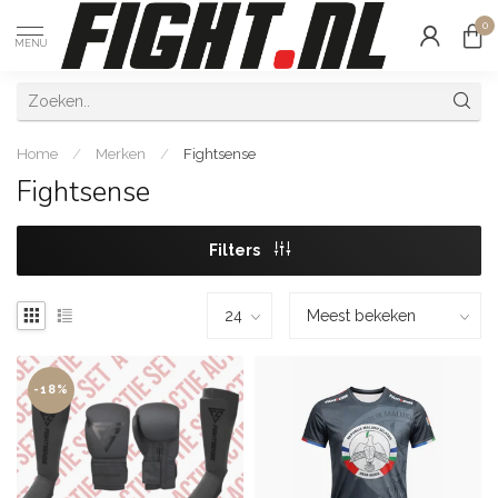
0
MENU
Home
/
Merken
/
Fightsense
Fightsense
Filters
-18%