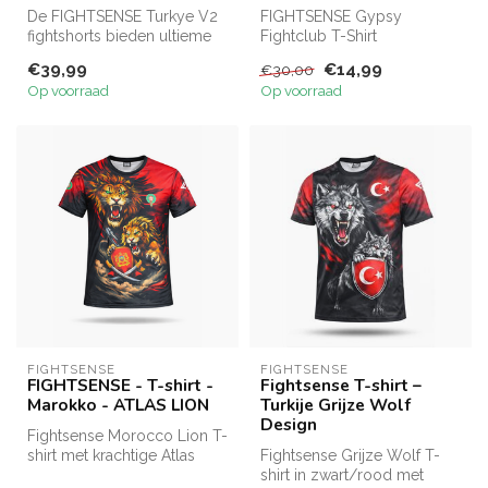
De FIGHTSENSE Turkye V2
FIGHTSENSE Gypsy
fightshorts bieden ultieme
Fightclub T-Shirt
prestaties en stijl. Geschikt...
combineert ademend
€39,99
€14,99
€30,00
polyester met een
Op voorraad
Op voorraad
opvallen...
FIGHTSENSE
FIGHTSENSE
FIGHTSENSE - T-shirt -
Fightsense T-shirt –
Marokko - ATLAS LION
Turkije Grijze Wolf
Design
Fightsense Morocco Lion T-
shirt met krachtige Atlas
Fightsense Grijze Wolf T-
leeuw print. Lichtgewicht, a...
shirt in zwart/rood met