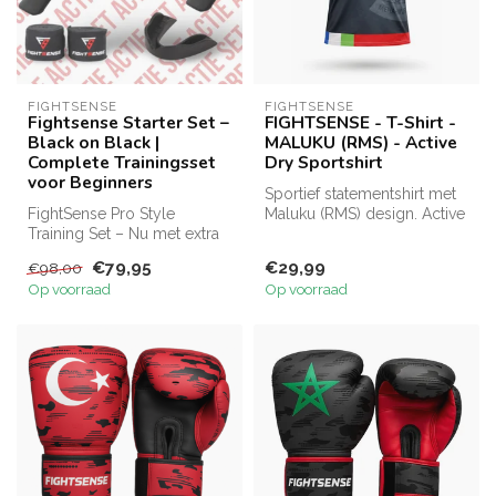
FIGHTSENSE
FIGHTSENSE
Fightsense Starter Set –
FIGHTSENSE - T-Shirt -
Black on Black |
MALUKU (RMS) - Active
Complete Trainingsset
Dry Sportshirt
voor Beginners
Sportief statementshirt met
FightSense Pro Style
Maluku (RMS) design. Active
Training Set – Nu met extra
Dry stof, ademend en lic...
korting exclusief bij Fight.nl
€79,95
€29,99
€98,00
...
Op voorraad
Op voorraad