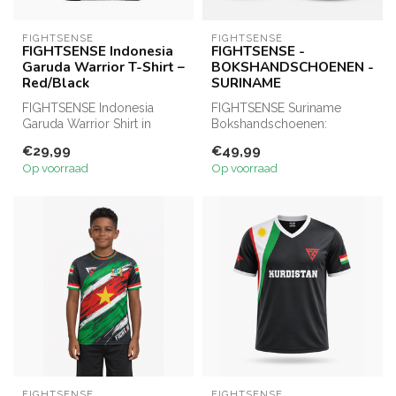
FIGHTSENSE
FIGHTSENSE
FIGHTSENSE Indonesia
FIGHTSENSE -
Garuda Warrior T-Shirt –
BOKSHANDSCHOENEN -
Red/Black
SURINAME
FIGHTSENSE Indonesia
FIGHTSENSE Suriname
Garuda Warrior Shirt in
Bokshandschoenen:
rood/zwart. Active Dry
Premium materialen,
€29,99
€49,99
sportshirt m...
uitstekende schokabsor...
Op voorraad
Op voorraad
FIGHTSENSE
FIGHTSENSE