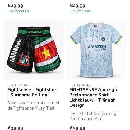
Turkije design. Gemaakt van
€29,99
€29,99
sne...
Op voorraad
Op voorraad
FIGHTSENSE
FIGHTSENSE
Fightsense - Fightshort
FIGHTSENSE Amazigh
- Suriname Edition
Performance Shirt –
Lichtblauw – Tifinagh
Straal kracht en trots uit met
Design
de Fightsense Muay Thai
Shorts – Suriname Edition...
Het FIGHTSENSE Amazigh
Performance Shirt
combineert ademend,
€39,99
€29,99
sneldrogend materia...