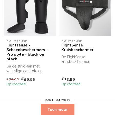
FIGHTSENSE
FIGHTSENSE
Fightsense -
FightSense
Scheenbeschermers -
Kruisbeschermer
Pro style - black on
De FightSense
black
kruisbeschermer
Ga de strijd aan met
combineert elastisch nylon
volledige controle en
met een stevige, uitnee...
vertrouwen met de
€59,95
€13,99
€70,00
FightSense DarkStri...
Op voorraad
Op voorraad
Toon
1
-
24
van 131
Toon meer