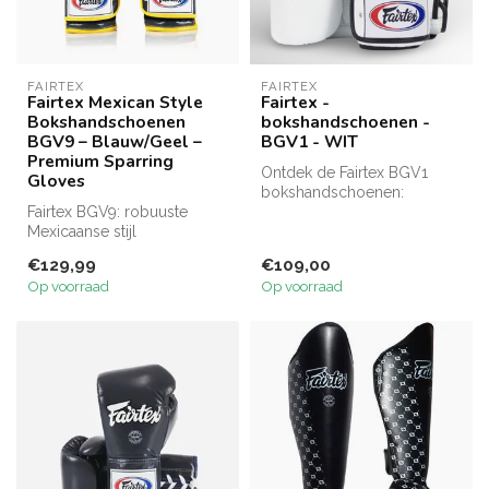
FAIRTEX
FAIRTEX
Fairtex Mexican Style
Fairtex -
Bokshandschoenen
bokshandschoenen -
BGV9 – Blauw/Geel –
BGV1 - WIT
Premium Sparring
Ontdek de Fairtex BGV1
Gloves
bokshandschoenen:
Fairtex BGV9: robuuste
hoogwaardige kwaliteit,
Mexicaanse stijl
gemaakt van ech...
handschoenen met dubbel
€129,99
€109,00
schuim, lange ma...
Op voorraad
Op voorraad