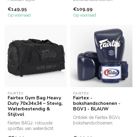
bokshandschoenen zijn
hoogwaardige kwaliteit,
€149,95
€109,99
gemaakt van leer en co...
gemaakt van ech...
Op voorraad
Op voorraad
FAIRTEX
FAIRTEX
Fairtex Gym Bag Heavy
Fairtex -
Duty 70x34x34 – Stevig,
bokshandschoenen -
Waterbestendig &
BGV1 - BLAUW
Stijlvol
Ontdek de Fairtex BGV1
Fairtex BAG2: robuuste
bokshandschoenen:
sporttas van waterdicht
hoogwaardige kwaliteit,
nylon met aparte vakken
gemaakt van ech...