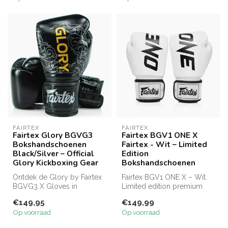
FAIRTEX
FAIRTEX
Fairtex Glory BGVG3
Fairtex BGV1 ONE X
Bokshandschoenen
Fairtex - Wit – Limited
Black/Silver – Official
Edition
Glory Kickboxing Gear
Bokshandschoenen
Ontdek de Glory by Fairtex
Fairtex BGV1 ONE X – Wit.
BGVG3 X Gloves in
Limited edition premium
zwart/goud, officieel
leren bokshandschoenen
€149,95
€149,99
gelicentieerd...
met tig...
Op voorraad
Op voorraad