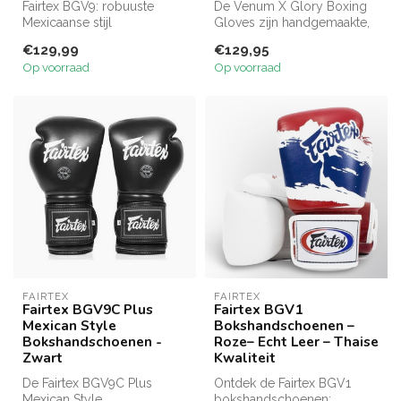
Fairtex BGV9: robuuste
De Venum X Glory Boxing
Mexicaanse stijl
Gloves zijn handgemaakte,
handschoenen met dubbel
originele
€129,99
€129,95
schuim, lange ma...
wedstrijdhandschoen...
Op voorraad
Op voorraad
FAIRTEX
FAIRTEX
Fairtex BGV9C Plus
Fairtex BGV1
Mexican Style
Bokshandschoenen –
Bokshandschoenen -
Roze– Echt Leer – Thaise
Zwart
Kwaliteit
De Fairtex BGV9C Plus
Ontdek de Fairtex BGV1
Mexican Style
bokshandschoenen: