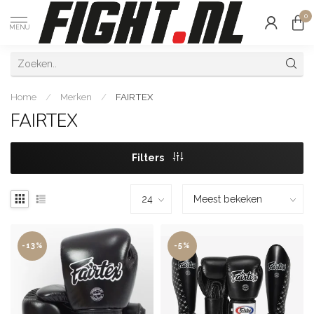
0
MENU
Home
/
Merken
/
FAIRTEX
FAIRTEX
Filters
-13%
-5%