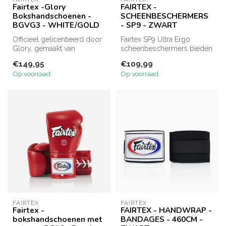
Fairtex -Glory
FAIRTEX -
Bokshandschoenen -
SCHEENBESCHERMERS
BGVG3 - WHITE/GOLD
- SP9 - ZWART
Officieel gelicentieerd door
Fairtex SP9 Ultra Ergo
Glory, gemaakt van
scheenbeschermers bieden
premium Thaise leer.
topcomfort en bescherming
€149,95
€109,99
Gepolsterde...
dankzi...
Op voorraad
Op voorraad
FAIRTEX
FAIRTEX
Fairtex -
FAIRTEX - HANDWRAP -
bokshandschoenen met
BANDAGES - 460CM -