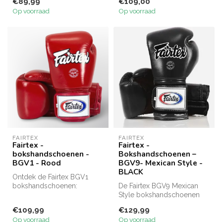
€89,99
€109,00
voor scho...
Op voorraad
Op voorraad
FAIRTEX
FAIRTEX
Fairtex -
Fairtex -
bokshandschoenen -
Bokshandschoenen –
BGV1 - Rood
BGV9- Mexican Style -
BLACK
Ontdek de Fairtex BGV1
bokshandschoenen:
De Fairtex BGV9 Mexican
hoogwaardige kwaliteit,
Style bokshandschoenen
gemaakt van ech...
zijn gemaakt van premium
€109,99
€129,99
leer en ...
Op voorraad
Op voorraad