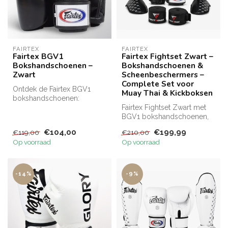
FAIRTEX
FAIRTEX
Fairtex BGV1
Fairtex Fightset Zwart –
Bokshandschoenen –
Bokshandschoenen &
Zwart
Scheenbeschermers –
Complete Set voor
Ontdek de Fairtex BGV1
Muay Thai & Kickboksen
bokshandschoenen:
hoogwaardige kwaliteit,
Fairtex Fightset Zwart met
gemaakt van ech...
BGV1 bokshandschoenen,
SP5 scheenbeschermers en
€104,00
€199,99
€119,00
€210,00
Fight...
Op voorraad
Op voorraad
-14%
-9%