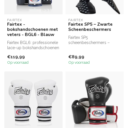
FAIRTEX
FAIRTEX
Fairtex -
Fairtex SP5 – Zwarte
bokshandschoenen met
Scheenbeschermers
veters - BGL6 - Blauw
Fairtex SP5
Fairtex BGL6: professionele
scheenbeschermers –
lace-up bokshandschoenen
duurzaam, comfortabel en
met triple-layer foam en lo...
ideaal voor Muay Thai, ...
€119,99
€89,99
Op voorraad
Op voorraad