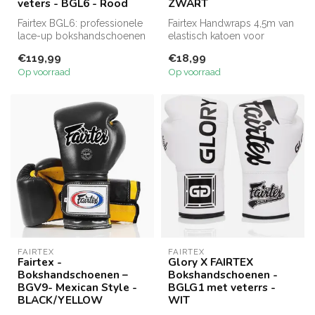
veters - BGL6 - Rood
ZWART
Fairtex BGL6: professionele
Fairtex Handwraps 4,5m van
lace-up bokshandschoenen
elastisch katoen voor
met triple-layer foam en lo...
optimale pols- en
€119,99
€18,99
knokkelonders...
Op voorraad
Op voorraad
FAIRTEX
FAIRTEX
Fairtex -
Glory X FAIRTEX
Bokshandschoenen –
Bokshandschoenen -
BGV9- Mexican Style -
BGLG1 met veterrs -
BLACK/YELLOW
WIT