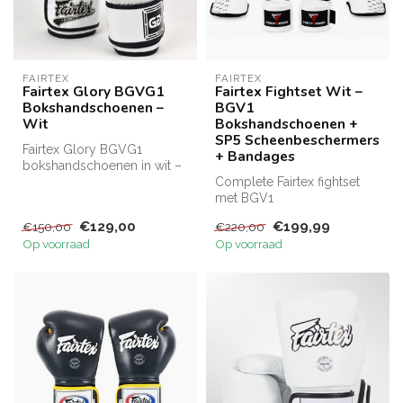
FAIRTEX
FAIRTEX
Fairtex Glory BGVG1
Fairtex Fightset Wit –
Bokshandschoenen –
BGV1
Wit
Bokshandschoenen +
SP5 Scheenbeschermers
Fairtex Glory BGVG1
+ Bandages
bokshandschoenen in wit –
premium Thais leer,
Complete Fairtex fightset
multi‑layer fo...
met BGV1
bokshandschoenen, SP5
€129,00
€199,99
€150,00
€220,00
scheenbeschermers en Fi...
Op voorraad
Op voorraad