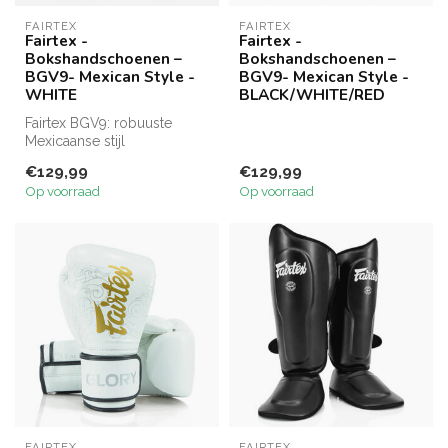
FAIRTEX
FAIRTEX
Fairtex -
Fairtex -
Bokshandschoenen –
Bokshandschoenen –
BGV9- Mexican Style -
BGV9- Mexican Style -
WHITE
BLACK/WHITE/RED
Fairtex BGV9: robuuste
Mexicaanse stijl
handschoenen met dubbel
€129,99
€129,99
schuim, lange ma...
Op voorraad
Op voorraad
FAIRTEX
FAIRTEX