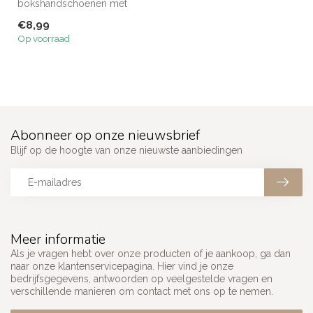
bokshandschoenen met
Somalië‑vlag, ca. 10×6 cm.
€8,99
Van hoogwaar...
Op voorraad
Abonneer op onze nieuwsbrief
Blijf op de hoogte van onze nieuwste aanbiedingen
Meer informatie
Als je vragen hebt over onze producten of je aankoop, ga dan
naar onze klantenservicepagina. Hier vind je onze
bedrijfsgegevens, antwoorden op veelgestelde vragen en
verschillende manieren om contact met ons op te nemen.