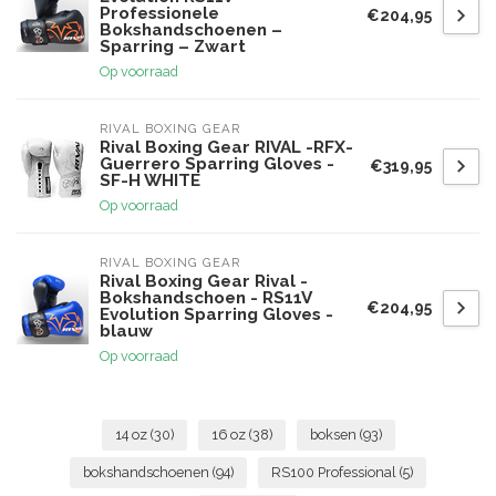
Professionele
€204,95
Bokshandschoenen –
Sparring – Zwart
Op voorraad
RIVAL BOXING GEAR
Rival Boxing Gear RIVAL -RFX-
Guerrero Sparring Gloves -
€319,95
SF-H WHITE
Op voorraad
RIVAL BOXING GEAR
Rival Boxing Gear Rival -
Bokshandschoen - RS11V
€204,95
Evolution Sparring Gloves -
blauw
Op voorraad
14 oz
(30)
16 oz
(38)
boksen
(93)
bokshandschoenen
(94)
RS100 Professional
(5)