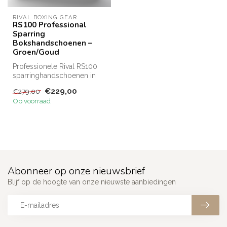
RIVAL BOXING GEAR
RS100 Professional
Sparring
Bokshandschoenen –
Groen/Goud
Professionele Rival RS100
sparringhandschoenen in
groen/goud. Met True-Fist-
€229,00
€279,00
pasv...
Op voorraad
Abonneer op onze nieuwsbrief
Blijf op de hoogte van onze nieuwste aanbiedingen