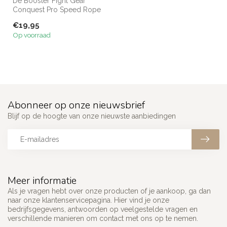
De Booster Fight Gear
Conquest Pro Speed Rope
is een verstelbaar speed
€19,95
rope met ...
Op voorraad
Abonneer op onze nieuwsbrief
Blijf op de hoogte van onze nieuwste aanbiedingen
Meer informatie
Als je vragen hebt over onze producten of je aankoop, ga dan
naar onze klantenservicepagina. Hier vind je onze
bedrijfsgegevens, antwoorden op veelgestelde vragen en
verschillende manieren om contact met ons op te nemen.