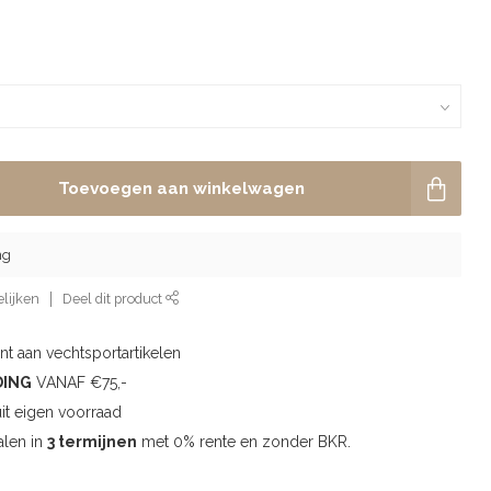
Toevoegen aan winkelwagen
ng
lijken
Deel dit product
t aan vechtsportartikelen
DING
VANAF €75,-
uit eigen voorraad
alen in
3 termijnen
met 0% rente en zonder BKR.