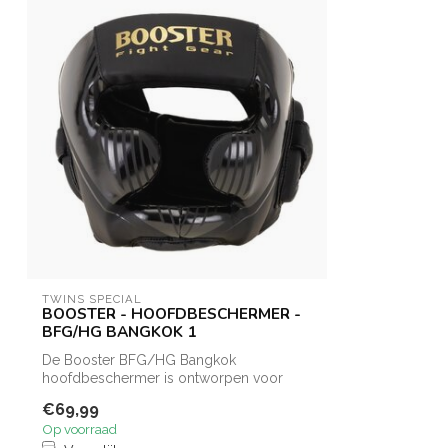
TWINS SPECIAL
BOOSTER - HOOFDBESCHERMER -
BFG/HG BANGKOK 1
De Booster BFG/HG Bangkok
hoofdbeschermer is ontworpen voor
vechtsporters die ma...
€69,99
Op voorraad