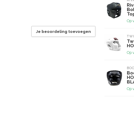
RIV
Riv
Bo
To
Op 
Je beoordeling toevoegen
TWI
Tw
HO
Op 
BOO
Bo
HO
BL
Op 