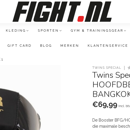
KLEDING
SPORTEN
GYM & TRAININGSGEAR
GIFT CARD
BLOG
MERKEN
KLANTENSERVICE
 1
TWINS SPECIAL
Twins Spe
HOOFDBE
BANGKOK
€69,99
Incl. b
De Booster BFG/HG
die maximale besche