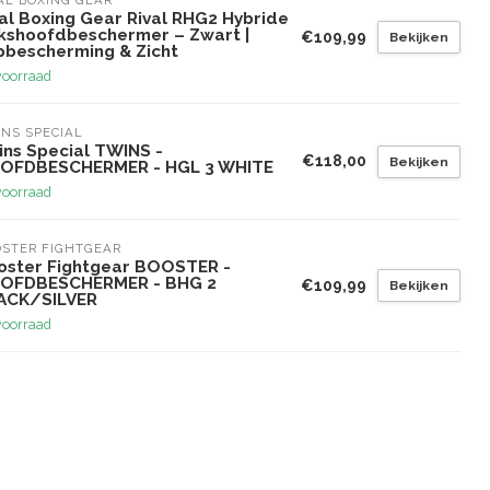
AL BOXING GEAR
al Boxing Gear Rival RHG2 Hybride
kshoofdbeschermer – Zwart |
€109,99
Bekijken
pbescherming & Zicht
voorraad
NS SPECIAL
ins Special TWINS -
€118,00
Bekijken
OFDBESCHERMER - HGL 3 WHITE
voorraad
STER FIGHTGEAR
oster Fightgear BOOSTER -
OFDBESCHERMER - BHG 2
€109,99
Bekijken
ACK/SILVER
voorraad