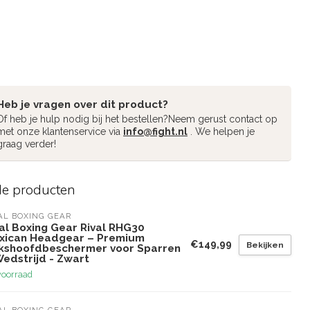
Heb je vragen over dit product?
Of heb je hulp nodig bij het bestellen?Neem gerust contact op
met onze klantenservice via
info@fight.nl
. We helpen je
graag verder!
de producten
AL BOXING GEAR
val Boxing Gear Rival RHG30
xican Headgear – Premium
€149,99
Bekijken
kshoofdbeschermer voor Sparren
Wedstrijd - Zwart
voorraad