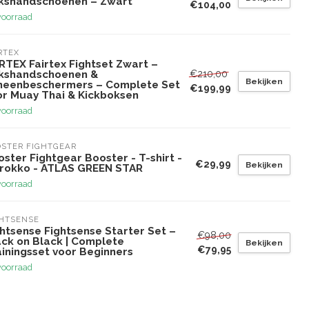
kshandschoenen – Zwart
€104,00
voorraad
RTEX
RTEX Fairtex Fightset Zwart –
€210,00
kshandschoenen &
Bekijken
heenbeschermers – Complete Set
€199,99
or Muay Thai & Kickboksen
voorraad
STER FIGHTGEAR
ster Fightgear Booster - T-shirt -
€29,99
Bekijken
rokko - ATLAS GREEN STAR
voorraad
GHTSENSE
htsense Fightsense Starter Set –
€98,00
ack on Black | Complete
Bekijken
€79,95
ainingsset voor Beginners
voorraad