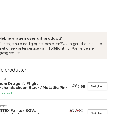
Heb je vragen over dit product?
Of heb je hulp nodig bij het bestellen?Neem gerust contact op
met onze klantenservice via
info@fight.nl
. We helpen je
graag verder!
de producten
NUM
num Dragon's Flight
€89,99
Bekijken
kshandschoen Black/Metallic Pink
voorraad
RTEX
€119,00
IRTEX Fairtex BGV1
Bekijken