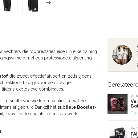
 vechters die topprestaties eisen in elke training
gingsvrijheid met een professionele afwerking
stof
die zweet effectief afvoert en zelfs tijdens
t trekkoord zorgt voor een stevige,
Gerelateer
s tijdens explosieve combinaties.
VE
s en snelle voetwerkcombinaties, terwijl het
Ve
Bo
 intensief gebruik. Dankzij het
subtiele Booster-
Op 
it, zowel in de ring als tijdens padwork.
FAI
t.
FA