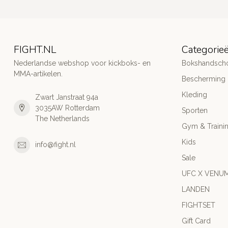
FIGHT.NL
Categorie
Nederlandse webshop voor kickboks- en
Bokshandsch
MMA-artikelen.
Bescherming
Kleding
Zwart Janstraat 94a
3035AW Rotterdam
Sporten
The Netherlands
Gym & Traini
Kids
info@fight.nl
Sale
UFC X VENU
LANDEN
FIGHTSET
Gift Card