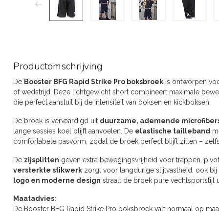
Productomschrijving
De
Booster BFG Rapid Strike Pro boksbroek
is ontworpen voor
of wedstrijd. Deze lichtgewicht short combineert maximale bewe
die perfect aansluit bij de intensiteit van boksen en kickboksen.
De broek is vervaardigd uit
duurzame, ademende microfiber
lange sessies koel blijft aanvoelen. De
elastische tailleband
me
comfortabele pasvorm, zodat de broek perfect blijft zitten – zelf
De
zijsplitten
geven extra bewegingsvrijheid voor trappen, pivot
versterkte stikwerk
zorgt voor langdurige slijtvastheid, ook bij
logo en moderne design
straalt de broek pure vechtsportstijl u
Maatadvies:
De Booster BFG Rapid Strike Pro boksbroek valt normaal op maa