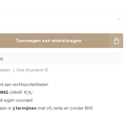
Toevoegen aan winkelwagen
ng
lijken
Deel dit product
t aan vechtsportartikelen
DING
VANAF €75,-
uit eigen voorraad
alen in
3 termijnen
met 0% rente en zonder BKR.