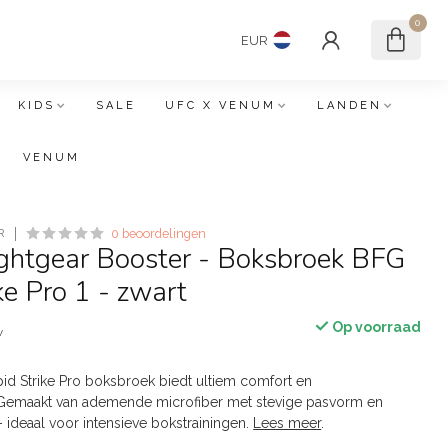
0
EUR
KIDS
SALE
UFC X VENUM
LANDEN
VENUM
R
0 beoordelingen
ightgear Booster - Boksbroek BFG
ke Pro 1 - zwart
Op voorraad
w
d Strike Pro boksbroek biedt ultiem comfort en
 Gemaakt van ademende microfiber met stevige pasvorm en
 ideaal voor intensieve bokstrainingen.
Lees meer
.