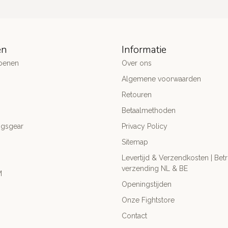
ën
Informatie
oenen
Over ons
Algemene voorwaarden
Retouren
Betaalmethoden
ngsgear
Privacy Policy
Sitemap
Levertijd & Verzendkosten | Be
verzending NL & BE
M
Openingstijden
Onze Fightstore
Contact