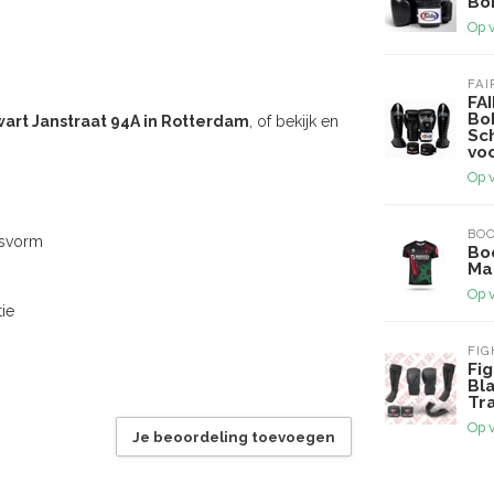
Bo
Op 
FAI
FAI
Bo
art Janstraat 94A in Rotterdam
, of bekijk en
Sc
vo
Op 
BOO
asvorm
Boo
Ma
Op 
ie
FI
Fig
Bl
Tr
Op 
Je beoordeling toevoegen