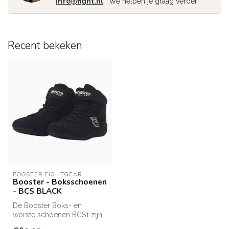
info@fight.nl
. We helpen je graag verder!
Recent bekeken
BOOSTER FIGHTGEAR
Booster - Boksschoenen
- BCS BLACK
De Booster Boks- en
worstelschoenen BCS1 zijn
licht gewicht schoenen die