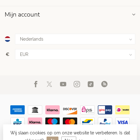
Mijn account
€
Wij slaan cookies op om onze website te verbeteren. Is dat
© Copyright 2026 FIGHT.NL
- Powered by
Lightspeed
-
Lightspeed