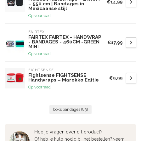
€14,99
– 550 cm | Bandages in
Mexicaanse stijl
Op voorraad
FAIRTEX
FAIRTEX FAIRTEX - HANDWRAP
- BANDAGES - 460CM -GREEN
€17,99
MINT
Op voorraad
FIGHTSENSE
Fightsense FIGHTSENSE
€9,99
Handwraps – Marokko Editie
Op voorraad
boks bandages
(83)
Heb je vragen over dit product?
Of heb je hulp nodig bij het bestellen?Neem