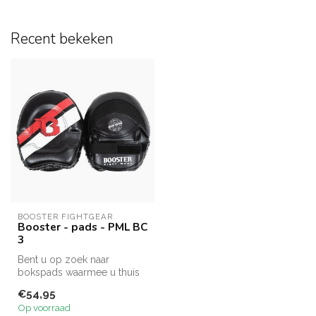
Recent bekeken
BOOSTER FIGHTGEAR
Booster - pads - PML BC
3
Bent u op zoek naar
bokspads waarmee u thuis
én in de sportschool veilig
€54,95
kunt sp...
Op voorraad