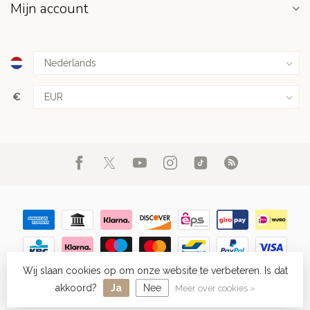
Mijn account
€
Wij slaan cookies op om onze website te verbeteren. Is dat
© Copyright 2026 FIGHT.NL
- Powered by
Lightspeed
-
Lightspeed
design
by
Dyvelopment
akkoord?
Ja
Nee
Meer over cookies »