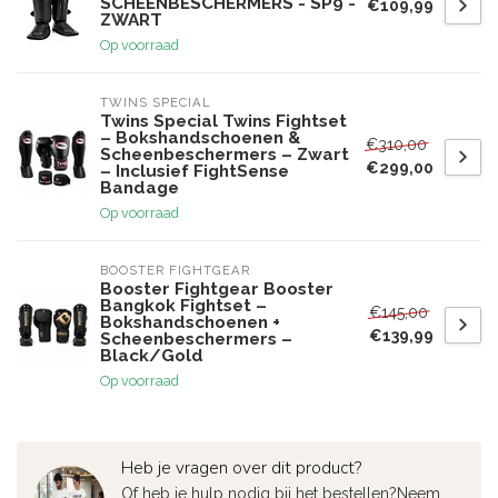
SCHEENBESCHERMERS - SP9 -
€109,99
ZWART
Op voorraad
TWINS SPECIAL
Twins Special Twins Fightset
– Bokshandschoenen &
€310,00
Scheenbeschermers – Zwart
€299,00
– Inclusief FightSense
Bandage
Op voorraad
BOOSTER FIGHTGEAR
Booster Fightgear Booster
Bangkok Fightset –
€145,00
Bokshandschoenen +
€139,99
Scheenbeschermers –
Black/Gold
Op voorraad
Heb je vragen over dit product?
Of heb je hulp nodig bij het bestellen?Neem