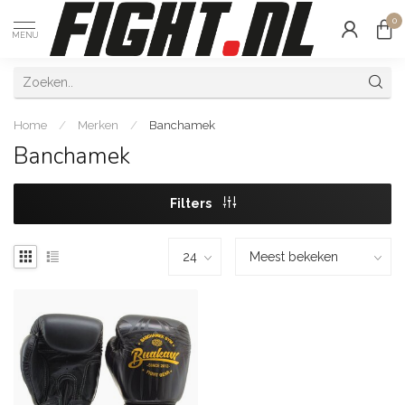
0
MENU
Home
/
Merken
/
Banchamek
Banchamek
Filters