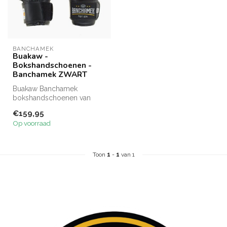
BANCHAMEK
Buakaw -
Bokshandschoenen -
Banchamek ZWART
Buakaw Banchamek
bokshandschoenen van
premium leer bieden
€159,95
uitstekende beschermin...
Op voorraad
Toon
1
-
1
van 1