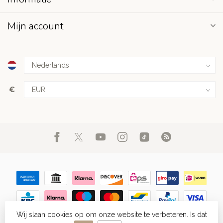
Mijn account
€
Wij slaan cookies op om onze website te verbeteren. Is dat
© Copyright 2026 FIGHT.NL
- Powered by
Lightspeed
-
Lightspeed