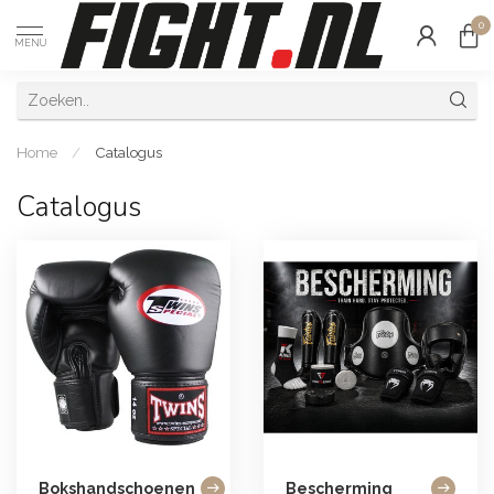
0
MENU
Home
/
Catalogus
Catalogus
Bokshandschoenen
Bescherming