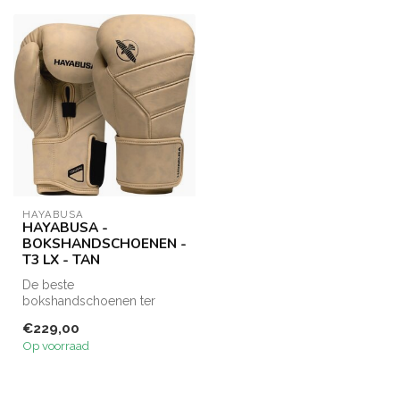
HAYABUSA
HAYABUSA -
BOKSHANDSCHOENEN -
T3 LX - TAN
De beste
bokshandschoenen ter
wereld zijn nu handgemaakt
€229,00
van luxe volnerf Italia...
Op voorraad