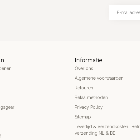
ën
Informatie
oenen
Over ons
Algemene voorwaarden
Retouren
Betaalmethoden
ngsgear
Privacy Policy
Sitemap
Levertijd & Verzendkosten | Be
verzending NL & BE
M