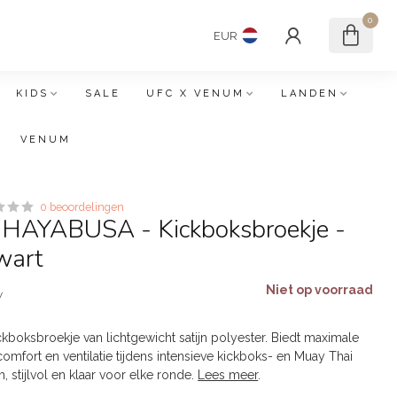
0
EUR
KIDS
SALE
UFC X VENUM
LANDEN
VENUM
0 beoordelingen
HAYABUSA - Kickboksbroekje -
wart
Niet op voorraad
w
kboksbroekje van lichtgewicht satijn polyester. Biedt maximale
omfort en ventilatie tijdens intensieve kickboks- en Muay Thai
, stijlvol en klaar voor elke ronde.
Lees meer
.