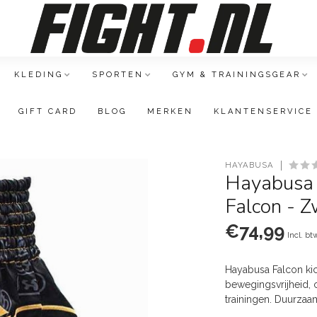
KLEDING
SPORTEN
GYM & TRAININGSGEAR
GIFT CARD
BLOG
MERKEN
KLANTENSERVICE
HAYABUSA
Hayabusa 
Falcon - Z
€74,99
Incl. bt
Hayabusa Falcon kic
bewegingsvrijheid, c
trainingen. Duurzaam