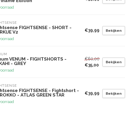
riname Edition
voorraad
GHTSENSE
ghtsense FIGHTSENSE - SHORT -
€39,99
Bekijken
RKIJE V2
voorraad
NUM
€60,00
num VENUM - FIGHTSHORTS -
Bekijken
KAHI - GREY
€35,00
voorraad
GHTSENSE
ghtsense FIGHTSENSE - Fightshort -
€39,99
Bekijken
ROKKO - ATLAS GREEN STAR
voorraad