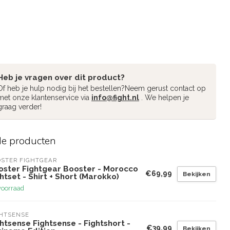
Heb je vragen over dit product?
Of heb je hulp nodig bij het bestellen?Neem gerust contact op
met onze klantenservice via
info@fight.nl
. We helpen je
graag verder!
de producten
STER FIGHTGEAR
oster Fightgear Booster - Morocco
€69,99
Bekijken
htset - Shirt + Short (Marokko)
voorraad
GHTSENSE
htsense Fightsense - Fightshort -
€39,99
Bekijken