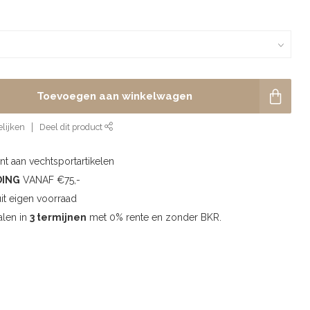
Toevoegen aan winkelwagen
lijken
Deel dit product
t aan vechtsportartikelen
DING
VANAF €75,-
uit eigen voorraad
alen in
3 termijnen
met 0% rente en zonder BKR.