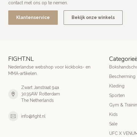
contact met ons op te nemen.
Klantenservice
Bekijk onze winkels
FIGHT.NL
Categorie
Nederlandse webshop voor kickboks- en
Bokshandsch
MMA-artikelen.
Bescherming
Kleding
Zwart Janstraat 94a
3035AW Rotterdam
Sporten
The Netherlands
Gym & Traini
Kids
info@fight.nl
Sale
UFC X VENU