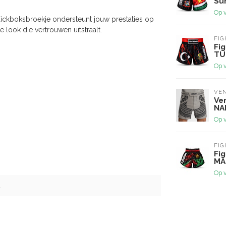
Su
Op 
n Kickboksbroekje ondersteunt jouw prestaties op
 look die vertrouwen uitstraalt.
FI
Fi
TU
Op 
VE
Ve
NA
Op 
FI
Fi
MA
Op 
2