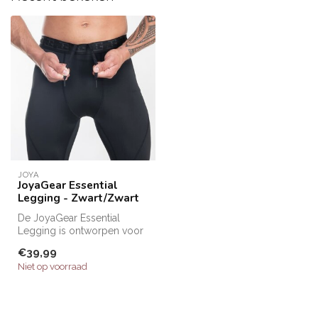
JOYA
JoyaGear Essential
Legging - Zwart/Zwart
De JoyaGear Essential
Legging is ontworpen voor
sporters die comfort,
€39,99
bewegingsv...
Niet op voorraad