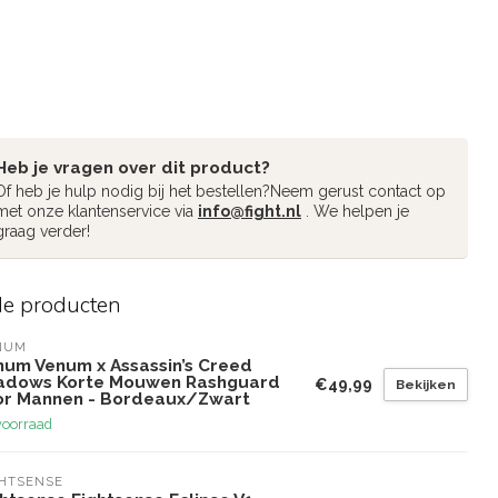
Heb je vragen over dit product?
Of heb je hulp nodig bij het bestellen?Neem gerust contact op
met onze klantenservice via
info@fight.nl
. We helpen je
graag verder!
de producten
NUM
num Venum x Assassin’s Creed
adows Korte Mouwen Rashguard
€49,99
Bekijken
or Mannen - Bordeaux/Zwart
voorraad
GHTSENSE