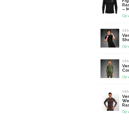
Fig
Ra
– 
Op 
VE
Ve
Sh
Op 
VE
Ve
Co
Op 
VE
Ve
We
Ra
Op 