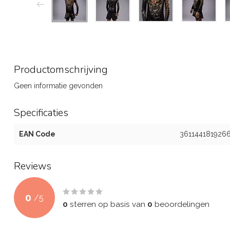
Productomschrijving
Geen informatie gevonden
Specificaties
EAN Code
361144181926
Reviews
0
/
5
0
sterren op basis van
0
beoordelingen