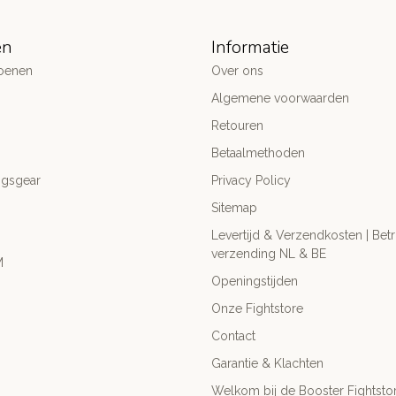
ën
Informatie
oenen
Over ons
Algemene voorwaarden
Retouren
Betaalmethoden
ngsgear
Privacy Policy
Sitemap
Levertijd & Verzendkosten | Be
verzending NL & BE
M
Openingstijden
Onze Fightstore
Contact
Garantie & Klachten
Welkom bij de Booster Fightsto