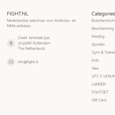
FIGHT.NL
Categorie
Nederlandse webshop voor kickboks- en
Bokshandsch
MMA-artikelen.
Bescherming
Kleding
Zwart Janstraat 94a
3035AW Rotterdam
Sporten
The Netherlands
Gym & Traini
Kids
info@fight.nl
Sale
UFC X VENU
LANDEN
FIGHTSET
Gift Card