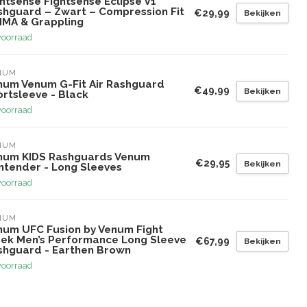
htsense Fightsense Eclipse V1
shguard – Zwart – Compression Fit
€29,99
Bekijken
MMA & Grappling
voorraad
NUM
num Venum G-Fit Air Rashguard
€49,99
Bekijken
ortsleeve - Black
voorraad
NUM
num KIDS Rashguards Venum
€29,95
Bekijken
ntender - Long Sleeves
voorraad
NUM
num UFC Fusion by Venum Fight
ek Men’s Performance Long Sleeve
€67,99
Bekijken
shguard - Earthen Brown
voorraad