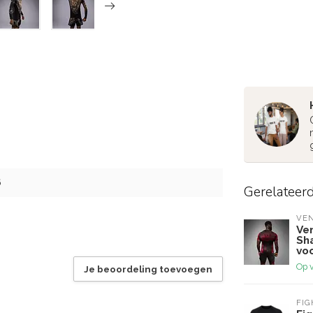
6
Gerelateer
VE
Ve
Sh
vo
Op 
Je beoordeling toevoegen
FI