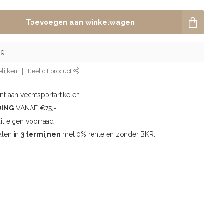
Toevoegen aan winkelwagen
ng
lijken
Deel dit product
t aan vechtsportartikelen
DING
VANAF €75,-
uit eigen voorraad
alen in
3 termijnen
met 0% rente en zonder BKR.