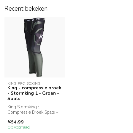
Recent bekeken
KING PRO BOXING
King - compressie broek
- Stormking 1 - Groen -
Spats
King Stormking 1
Compressie Broek Spats –
Groen – Strakke compressie
€54,99
met ademend...
Op voorraad