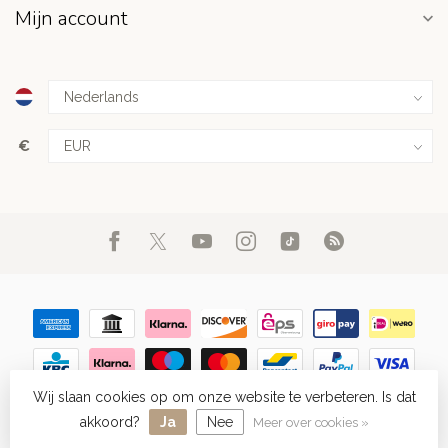
Mijn account
€
Wij slaan cookies op om onze website te verbeteren. Is dat
© Copyright 2026 FIGHT.NL
- Powered by
Lightspeed
-
Lightspeed
design
by
Dyvelopment
akkoord?
Ja
Nee
Meer over cookies »