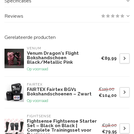
Specificaties
Reviews
Gerelateerde producten
VENUM
Venum Dragon's Flight
Bokshandschoen
€89,99
Black/Metallic Pink
Op voorraad
FAIRTEX
€119,00
FAIRTEX Fairtex BGV1
Bokshandschoenen – Zwart
€104,00
Op voorraad
FIGHTSENSE
Fightsense Fightsense Starter
€98,00
Set – Black on Black |
Complete Trainingsset voor
€79,95