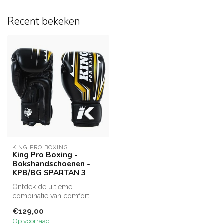
Recent bekeken
KING PRO BOXING
King Pro Boxing -
Bokshandschoenen -
KPB/BG SPARTAN 3
Ontdek de ultieme
combinatie van comfort,
bescherming en stijl met de
€129,00
KING PRO B...
Op voorraad