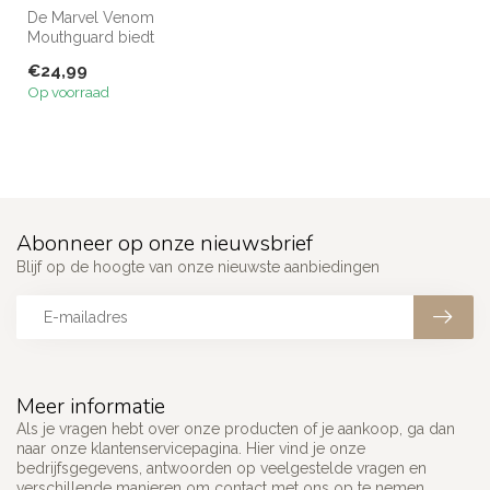
De Marvel Venom
Mouthguard biedt
betrouwbare
€24,99
gebitsbescherming tijdens
Op voorraad
kickbokse...
Abonneer op onze nieuwsbrief
Blijf op de hoogte van onze nieuwste aanbiedingen
Meer informatie
Als je vragen hebt over onze producten of je aankoop, ga dan
naar onze klantenservicepagina. Hier vind je onze
bedrijfsgegevens, antwoorden op veelgestelde vragen en
verschillende manieren om contact met ons op te nemen.