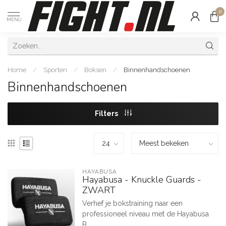
0
MENU
Home
/
Sporten
/
Boksen
/
Binnenhandschoenen
Binnenhandschoenen
Filters
HAYABUSA
Hayabusa - Knuckle Guards -
ZWART
Verhef je bokstraining naar een
professioneel niveau met de Hayabusa
B...