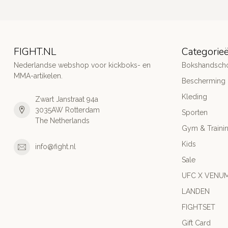
FIGHT.NL
Categorie
Nederlandse webshop voor kickboks- en
Bokshandsch
MMA-artikelen.
Bescherming
Kleding
Zwart Janstraat 94a
3035AW Rotterdam
Sporten
The Netherlands
Gym & Traini
Kids
info@fight.nl
Sale
UFC X VENU
LANDEN
FIGHTSET
Gift Card