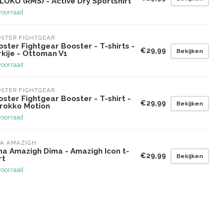
LUKU (RMS) - Active Dry Sportshirt
voorraad
STER FIGHTGEAR
ster Fightgear Booster - T-shirts -
€29,99
Bekijken
kije - Ottoman V1
voorraad
STER FIGHTGEAR
ster Fightgear Booster - T-shirt -
€29,99
Bekijken
rokko Motion
voorraad
MA AMAZIGH
ma Amazigh Dima - Amazigh Icon t-
€29,99
Bekijken
rt
voorraad