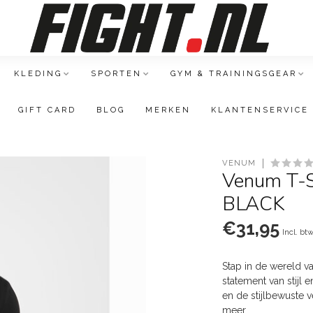
KLEDING
SPORTEN
GYM & TRAININGSGEAR
GIFT CARD
BLOG
MERKEN
KLANTENSERVICE
VENUM
Venum T
BLACK
€31,95
Incl. bt
Stap in de wereld v
statement van stijl 
en de stijlbewuste 
meer
.