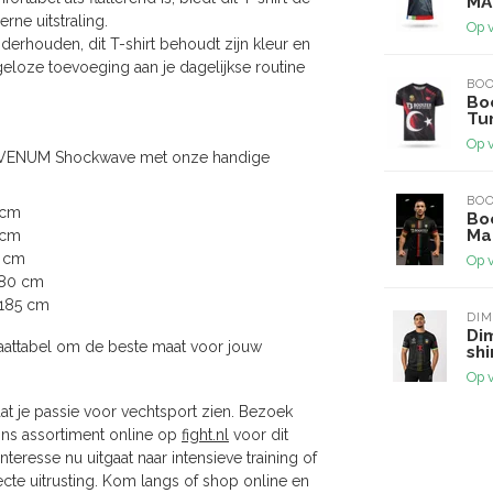
MA
ne uitstraling.
Op 
erhouden, dit T-shirt behoudt zijn kleur en
eloze toevoeging aan je dagelijkse routine
BOO
Boo
Tur
Op 
hirt VENUM Shockwave met onze handige
BOO
 cm
Boo
Ma
 cm
5 cm
Op 
180 cm
-185 cm
DI
Di
aattabel om de beste maat voor jouw
shi
Op 
t je passie voor vechtsport zien. Bezoek
ons assortiment online op
fight.nl
voor dit
teresse nu uitgaat naar intensieve training of
ecte uitrusting. Kom langs of shop online en