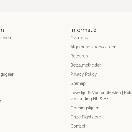
ën
Informatie
oenen
Over ons
Algemene voorwaarden
Retouren
Betaalmethoden
ngsgear
Privacy Policy
Sitemap
Levertijd & Verzendkosten | Be
verzending NL & BE
M
Openingstijden
Onze Fightstore
Contact