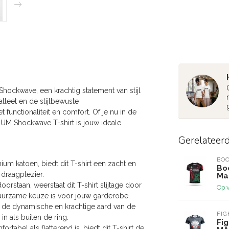
hockwave, een krachtig statement van stijl
atleet en de stijlbewuste
unctionaliteit en comfort. Of je nu in de
ENUM Shockwave T-shirt is jouw ideale
Gerelateer
BOO
um katoen, biedt dit T-shirt een zacht en
Boo
draagplezier.
Ma
rstaan, weerstaat dit T-shirt slijtage door
Op 
duurzame keuze is voor jouw garderobe.
de dynamische en krachtige aard van de
FI
in als buiten de ring.
Fig
abel als flatterend is, biedt dit T-shirt de