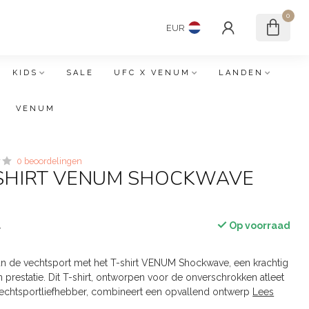
0
EUR
KIDS
SALE
UFC X VENUM
LANDEN
VENUM
0 beoordelingen
-SHIRT VENUM SHOCKWAVE
Op voorraad
w
an de vechtsport met het T-shirt VENUM Shockwave, een krachtig
en prestatie. Dit T-shirt, ontworpen voor de onverschrokken atleet
vechtsportliefhebber, combineert een opvallend ontwerp
Lees