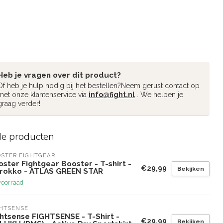
Heb je vragen over dit product?
Of heb je hulp nodig bij het bestellen?Neem gerust contact op
met onze klantenservice via
info@fight.nl
. We helpen je
graag verder!
de producten
STER FIGHTGEAR
ster Fightgear Booster - T-shirt -
€29,99
Bekijken
rokko - ATLAS GREEN STAR
voorraad
GHTSENSE
htsense FIGHTSENSE - T-Shirt -
€29,99
Bekijken