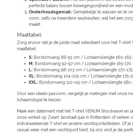
perfecte balans tussen bewegingsvrijheid en een moder
Onderhoudsgemak:
Gemakkelijk te wassen en te ond
vorm, zelfs na meerdere wasbeurten, wat het een zorg
maakt.
Maattabel:
Zorg ervoor dat je de juiste maat selecteert voor het T-s
maattabel:
S:
Borstomvang 86-91 cm / Lichaamslengte 160-165
M:
Borstomvang 92-97 cm / Lichaamslengte 165-170
L:
Borstomvang 98-103 cm / Lichaamslengte 170-17
XL:
Borstomvang 104-109 cm / Lichaamslengte 175-
XXL:
Borstomvang 110-115 cm / Lichaamslengte 180
Voor een ideale pasvorm, vergelijk je metingen met onze m
lichaamstype te kiezen.
Maak een statement met het T-shirt VENUM Shockwave en laa
onze winkel op Zwart Janstraat 94a in Rotterdam of verken 
indrukwekkende T-shirt en andere vechtsportartikelen. Of je in
casual wear met een vechtsport twist, bij ons vind je de perf