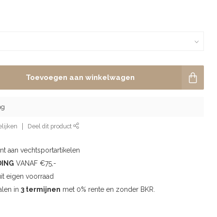
Toevoegen aan winkelwagen
ng
lijken
Deel dit product
t aan vechtsportartikelen
DING
VANAF €75,-
uit eigen voorraad
alen in
3 termijnen
met 0% rente en zonder BKR.