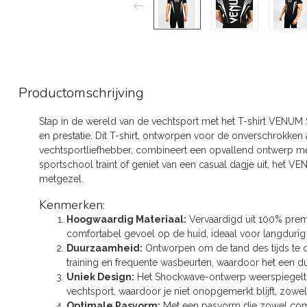
Productomschrijving
Stap in de wereld van de vechtsport met het T-shirt VENUM S
en prestatie. Dit T-shirt, ontworpen voor de onverschrokken 
vechtsportliefhebber, combineert een opvallend ontwerp met f
sportschool traint of geniet van een casual dagje uit, het V
metgezel.
Kenmerken:
Hoogwaardig Materiaal:
Vervaardigd uit 100% premi
comfortabel gevoel op de huid, ideaal voor langdurig 
Duurzaamheid:
Ontworpen om de tand des tijds te doo
training en frequente wasbeurten, waardoor het een 
Uniek Design:
Het Shockwave-ontwerp weerspiegelt 
vechtsport, waardoor je niet onopgemerkt blijft, zowel 
Optimale Pasvorm:
Met een pasvorm die zowel comfort