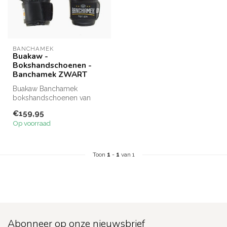
BANCHAMEK
Buakaw -
Bokshandschoenen -
Banchamek ZWART
Buakaw Banchamek
bokshandschoenen van
premium leer bieden
€159,95
uitstekende beschermin...
Op voorraad
Toon
1
-
1
van 1
Abonneer op onze nieuwsbrief