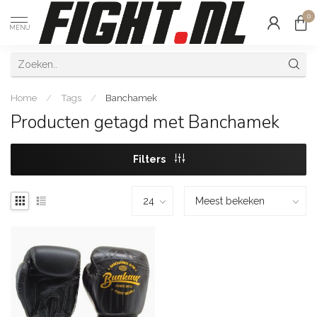
0
MENU
Home
/
Tags
/
Banchamek
Producten getagd met Banchamek
Filters