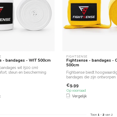
E
FIGHTSENSE
e - bandages - WIT 500cm
Fightsense - bandages - 
500cm
 bandages wit (500 cm)
fort, steun en bescherming
Fightsense biedt hoogwaardi
..
bandages die zijn ontworpen
handen en polsen...
€9,99
Op voorraad
k
Vergelijk
Toon
1
-
2
van 2