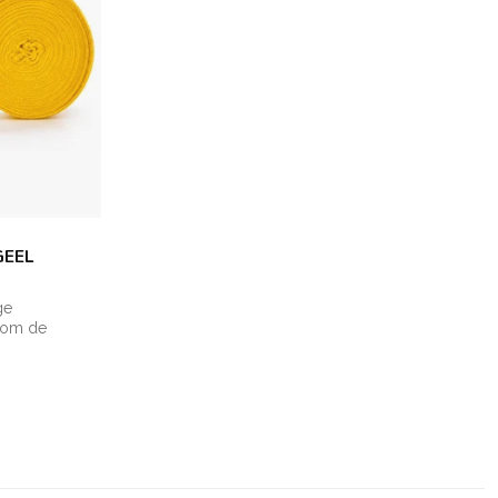
GEEL
ge
 om de