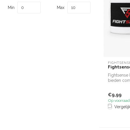
Min
Max
FIGHTSENS
Fightsens
Fightsense
bieden com
voor hande.
€9,99
Op voorraad
Vergelij