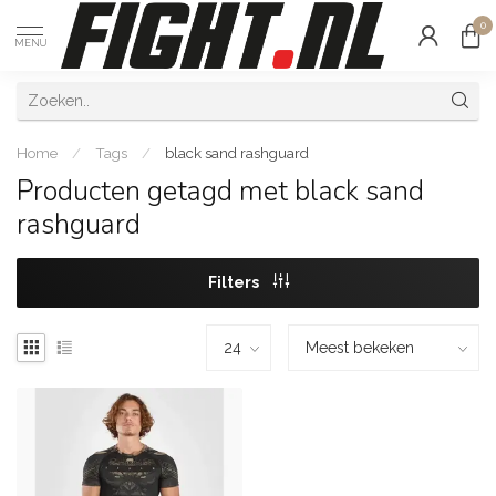
0
MENU
Home
/
Tags
/
black sand rashguard
Producten getagd met black sand
rashguard
Filters