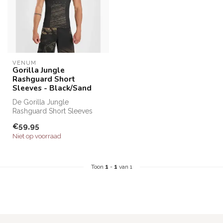
VENUM
Gorilla Jungle
Rashguard Short
Sleeves - Black/Sand
De Gorilla Jungle
Rashguard Short Sleeves
combineert een sportieve
€59,95
pasvorm met b...
Niet op voorraad
Toon
1
-
1
van 1