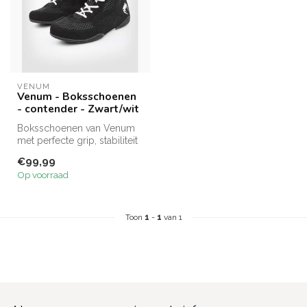
VENUM
Venum - Boksschoenen
- contender - Zwart/wit
Boksschoenen van Venum
met perfecte grip, stabiliteit
en ventilatie. Ideaal voor...
€99,99
Op voorraad
Toon
1
-
1
van 1