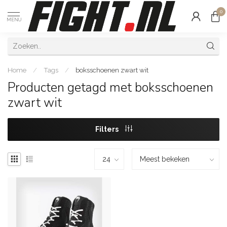
0
MENU
Home
/
Tags
/
boksschoenen zwart wit
Producten getagd met boksschoenen
zwart wit
Filters