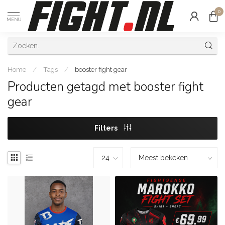
0
MENU
Home
/
Tags
/
booster fight gear
Producten getagd met booster fight
gear
Filters