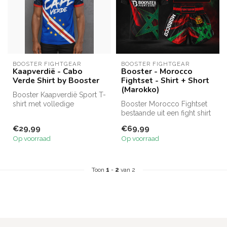
BOOSTER FIGHTGEAR
BOOSTER FIGHTGEAR
Kaapverdië - Cabo
Booster - Morocco
Verde Shirt by Booster
Fightset - Shirt + Short
(Marokko)
Booster Kaapverdië Sport T-
shirt met volledige
Booster Morocco Fightset
sublimatieprint. Ademend,
bestaande uit een fight shirt
antibac...
en short met Marokko desi...
€29,99
€69,99
Op voorraad
Op voorraad
Toon
1
-
2
van 2