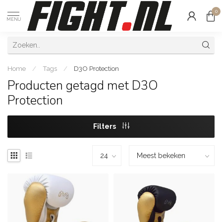
0
MENU
Home
/
Tags
/
D3O Protection
Producten getagd met D3O
Protection
Filters