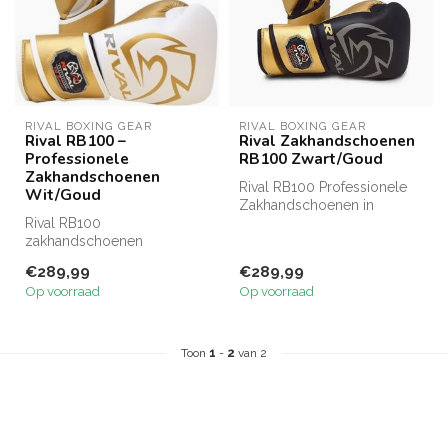
RIVAL BOXING GEAR
RIVAL BOXING GEAR
Rival RB100 –
Rival Zakhandschoenen
Professionele
RB100 Zwart/Goud
Zakhandschoenen
Rival RB100 Professionele
Wit/Goud
Zakhandschoenen in
Rival RB100
Zwart/Goud, gemaakt van
zakhandschoenen
Super Rich ...
Zwart/Goud met D3O®
€289,99
€289,99
padding en Wrist Lock 3
Op voorraad
Op voorraad
polssteu...
Toon
1
-
2
van 2