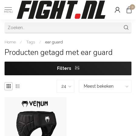
0
MENU
Home
/
Tags
/
ear guard
Producten getagd met ear guard
Filters