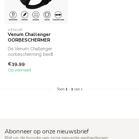
VENUM
Venum Challenger
OORBESCHERMER
De Venum Challenger
oorbescherming biedt
comfortabele en stevige
€39,99
bescherming tij...
Op voorraad
Toon
1
-
1
van 1
Abonneer op onze nieuwsbrief
Blijf op de hoogte van onze nieuwste aanbiedingen