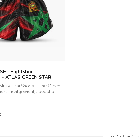
E
E - Fightshort -
- ATLAS GREEN STAR
 Muay Thai Shorts – The Green
hort. Lichtgewicht, soepel p...
k
Toon
1
-
1
van 1