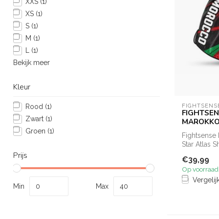
XXS
(1)
XS
(1)
S
(1)
M
(1)
L
(1)
Bekijk meer
Kleur
FIGHTSENS
Rood
(1)
FIGHTSENS
Zwart
(1)
MAROKKO 
Groen
(1)
Fightsense
Star Atlas S
Prijs
€39,99
Op voorraad
Vergelij
Min
Max