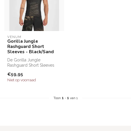
VENUM
Gorilla Jungle
Rashguard Short
Sleeves - Black/Sand
De Gorilla Jungle
Rashguard Short Sleeves
combineert een sportieve
€59,95
pasvorm met b...
Niet op voorraad
Toon
1
-
1
van 1