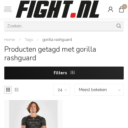
0
MENU
Home
/
Tags
/
gorilla rashguard
Producten getagd met gorilla
rashguard
Filters