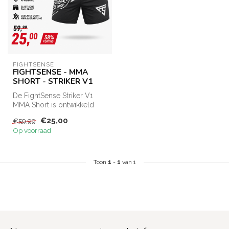
FIGHTSENSE
FIGHTSENSE - MMA
SHORT - STRIKER V1
De FightSense Striker V1
MMA Short is ontwikkeld
voor MMA, grappling en
€25,00
€59,99
vechtspo...
Op voorraad
Toon
1
-
1
van 1