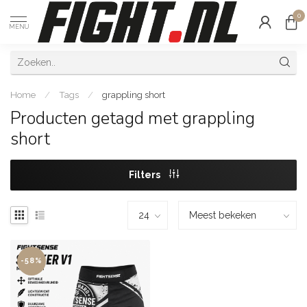
0
MENU
Home
/
Tags
/
grappling short
Producten getagd met grappling
short
Filters
-58%