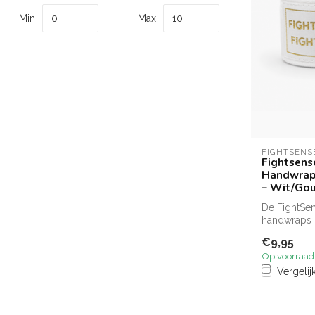
Min
Max
FIGHTSENS
Fightsen
Handwrap
– Wit/Go
De FightSe
handwraps 
en extra sta.
€9,95
Op voorraad
Vergelij