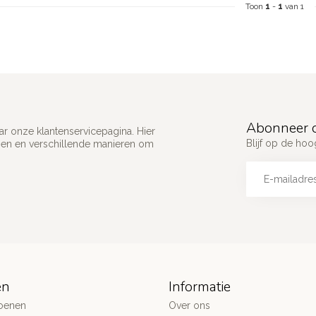
Toon
1
-
1
van 1
Abonneer o
ar onze klantenservicepagina. Hier
Blijf op de ho
gen en verschillende manieren om
ën
Informatie
oenen
Over ons