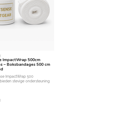
E
se ImpactWrap 500cm
s – Boksbandages 500 cm
ud
nse ImpactWrap 500
bieden stevige ondersteuning
..
k