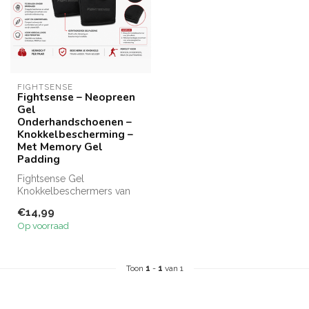
FIGHTSENSE
Fightsense – Neopreen
Gel
Onderhandschoenen –
Knokkelbescherming –
Met Memory Gel
Padding
Fightsense Gel
Knokkelbeschermers van
neopreen met gelpadding
€14,99
voor extra knokkel...
Op voorraad
Toon
1
-
1
van 1