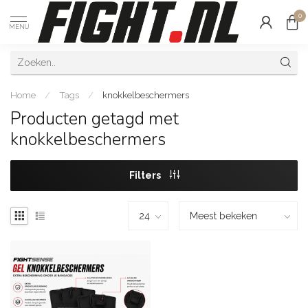
0
MENU
Home
/
Tags
/
knokkelbeschermers
Producten getagd met
knokkelbeschermers
Filters