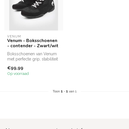
VENUM
Venum - Boksschoenen
- contender - Zwart/wit
Boksschoenen van Venum
met perfecte grip, stabiliteit
en ventilatie. Ideaal voor...
€99,99
Op voorraad
Toon
1
-
1
van 1