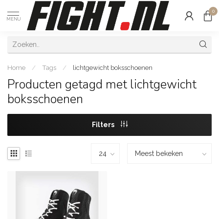
0
MENU
Home
/
Tags
/
lichtgewicht boksschoenen
Producten getagd met lichtgewicht
boksschoenen
Filters