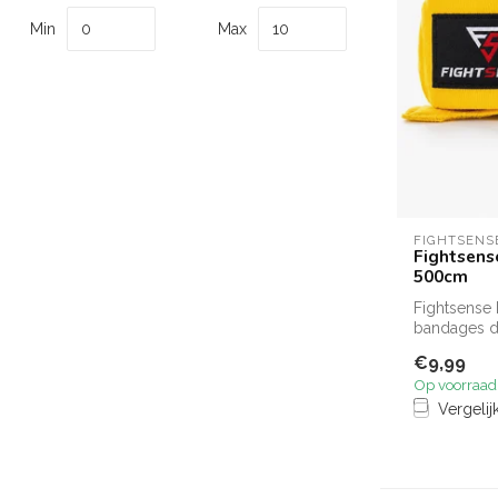
Min
Max
FIGHTSENS
Fightsens
500cm
Fightsense
bandages d
handen en p
€9,99
Op voorraad
Vergelij