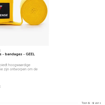
E
e - bandages - GEEL
 biedt hoogwaardige
ie zijn ontworpen om de
olsen...
k
Toon
1
-
1
van 1