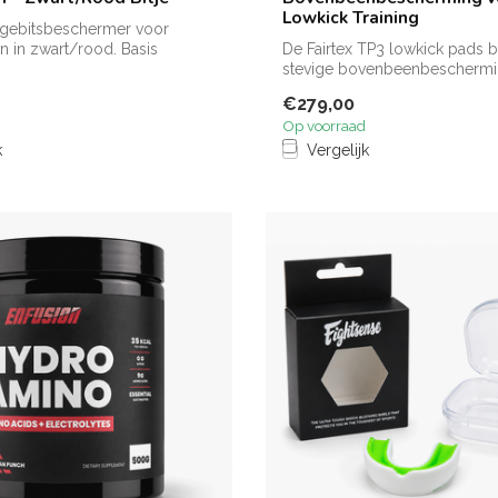
Lowkick Training
 gebitsbeschermer voor
 in zwart/rood. Basis
De Fairtex TP3 lowkick pads 
 vo...
stevige bovenbeenbeschermi
trainers ti...
€279,00
Op voorraad
k
Vergelijk