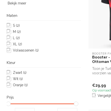
Bekijk meer
Maten
S
(2)
M
(2)
L
(2)
XL
(2)
Volwassenen
(1)
BOOSTER F
Booster - 
Ottoman 
Kleur
Toon je Turk
Zwart
(1)
voorzien va
Ottomaa...
Wit
(1)
Oranje
(1)
€29,99
Op voorraad
Vergelij
Prijs