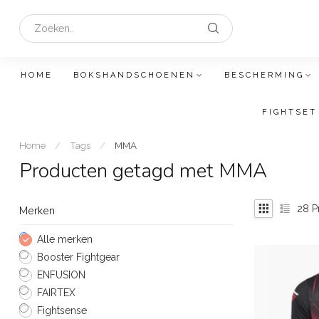
HOME
BOKSHANDSCHOENEN
BESCHERMING
FIGHTSET
Home
/
Tags
/
MMA
Producten getagd met MMA
28
P
Merken
Alle merken
Booster Fightgear
ENFUSION
FAIRTEX
Fightsense