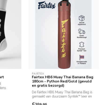
FAIRTEX
art
Fairtex HB6 Muay Thai Banana Bag
180cm - Python Red/Gold (gevuld
t
en gratis bezorgd)
jdens
De Fairtex HB6 Muay Thai Banana Bag is
gemaakt van duurzaam Syntek™ leer en
gesc...
€309,95