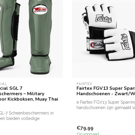
CIAL
FAIRTEX
cial SGL 7
Fairtex FGV13 Super Spa
chermers – Military
Handschoenen - Zwart/W
oor Kickboksen, Muay Thai
e Fairtex FGV13 Super Sparr
handschoenen zijn gemaakt 
GL-7 Scheenbeschermers in
leer en...
reen bieden volledige
...
€79,99
Op voorraad