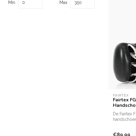
Min
Max
FAIRTEX
Fairtex F
Handscho
De Fairtex
handschoen
hoogwaardig
€89,99