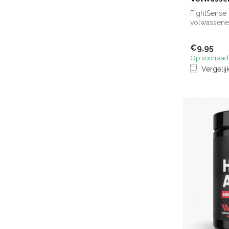
FightSense
volwassenen
bescherming
€9,95
Op voorraad
Vergelij