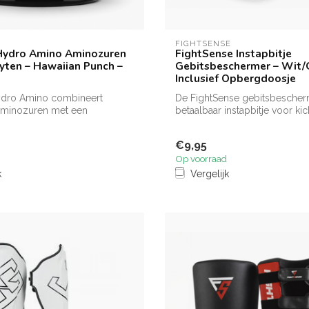
FIGHTSENSE
Hydro Amino Aminozuren
FightSense Instapbitje
lyten – Hawaiian Punch –
Gebitsbeschermer – Wit/
Inclusief Opbergdoosje
ydro Amino combineert
De FightSense gebitsbescher
 aminozuren met een
betaalbaar instapbitje voor ki
blend ...
bo...
€9,95
Op voorraad
k
Vergelijk