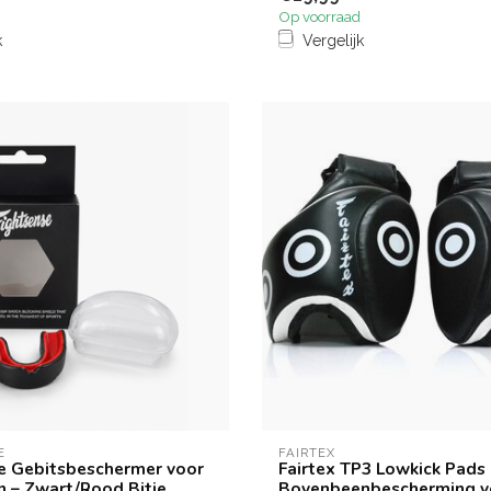
Op voorraad
k
Vergelijk
E
FAIRTEX
e Gebitsbeschermer voor
Fairtex TP3 Lowkick Pads
 – Zwart/Rood Bitje
Bovenbeenbescherming v