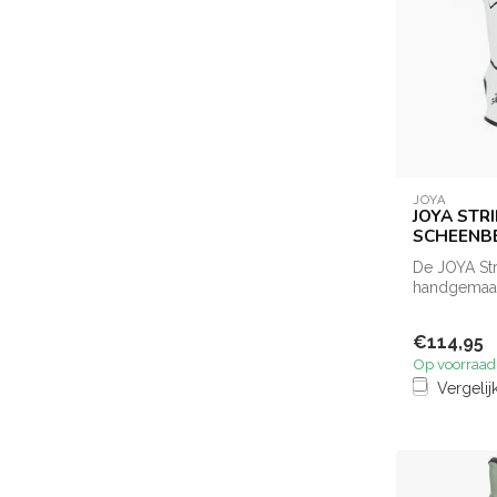
JOYA
JOYA STR
SCHEENB
De JOYA St
handgemaak
duu...
€114,95
Op voorraad
Vergelij