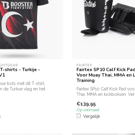
IGHTGEAR
FAIRTEX
T-shirts - Turkije -
Fairtex SP10 Calf Kick Pa
V1
Voor Muay Thai, MMA en 
Training
se trots met dit T-shirt,
n de Turkse vlag en het
Fairtex SP10 Calf Kick Pad vo
Thai, MMA en kickboksen. Ver
stuk ...
€139,95
Op voorraad
k
Vergelijk