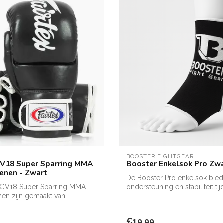
BOOSTER FIGHTGEAR
GV18 Super Sparring MMA
Booster Enkelsok Pro Zw
enen - Zwart
De Booster Pro enkelsok bied
 FGV18 Super Sparring MMA
ondersteuning en stabiliteit ti
en zijn gemaakt van
kickboksen, b...
 le...
€19,99