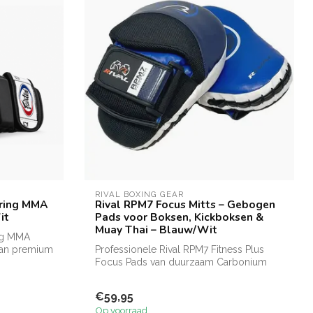
RIVAL BOXING GEAR
rring MMA
Rival RPM7 Focus Mitts – Gebogen
it
Pads voor Boksen, Kickboksen &
Muay Thai – Blauw/Wit
ing MMA
van premium
Professionele Rival RPM7 Fitness Plus
Focus Pads van duurzaam Carbonium
PU. Voor...
€59,95
Op voorraad