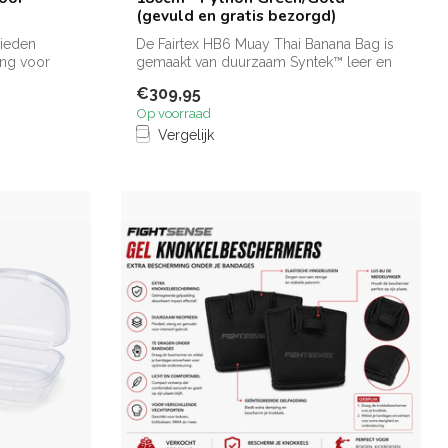
(gevuld en gratis bezorgd)
bieden
De Fairtex HB6 Muay Thai Banana Bag is
ng voor
gemaakt van duurzaam Syntek™ leer en
gesc...
€309,95
Op voorraad
Vergelijk