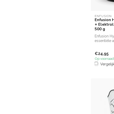
ENFUSION
Enfusion 
+ Elektro
500 g
Enfusion H
essentiële
elektrolyten
€24,95
Op voorraad
Vergelij