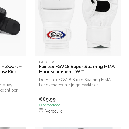
FAIRTEX
d – Zwart –
Fairtex FGV18 Super Sparring MMA
Low Kick
Handschoenen - WIT
De Fairtex FGV18 Super Sparring MMA
or Muay
handschoenen zijn gemaakt van
kocht per
hoogwaardig le...
€89,99
Op voorraad
Vergelijk