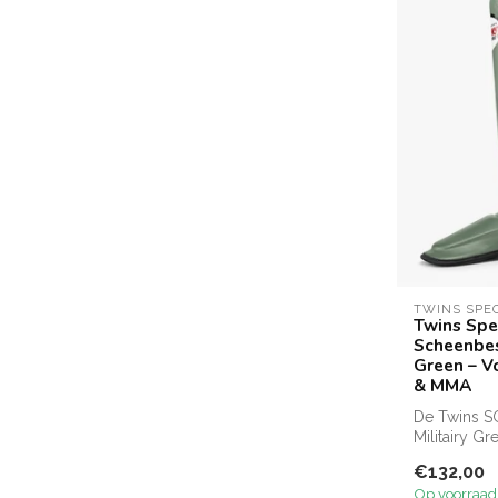
TWINS SPE
Twins Spe
Scheenbes
Green – V
& MMA
De Twins S
Militairy G
bescherming
€132,00
Op voorraad