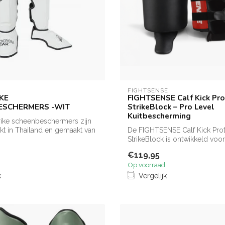
FIGHTSENSE
IKE
FIGHTSENSE Calf Kick Pro
ESCHERMERS -WIT
StrikeBlock – Pro Level
Kuitbescherming
rike scheenbeschermers zijn
t in Thailand en gemaakt van
De FIGHTSENSE Calf Kick Pro
StrikeBlock is ontwikkeld voor
calf...
€119,95
Op voorraad
k
Vergelijk