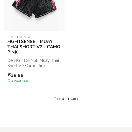
FIGHTSENSE
FIGHTSENSE - MUAY
THAI SHORT V2 - CAMO
PINK
De FIGHTSENSE Muay Thai
Short V2 Camo Pink
combineert licht satijnachtig
€39,99
materia...
Op voorraad
Toon
1
-
1
van 1