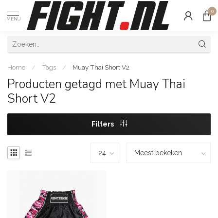
0
MENU
Home
/
Tags
/
Muay Thai Short V2
Producten getagd met Muay Thai
Short V2
Filters