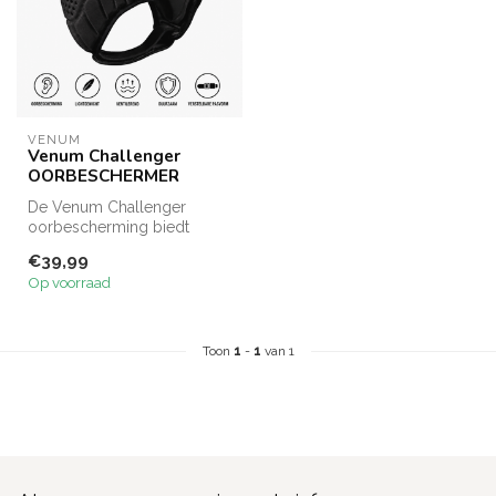
VENUM
Venum Challenger
OORBESCHERMER
De Venum Challenger
oorbescherming biedt
comfortabele en stevige
€39,99
bescherming tij...
Op voorraad
Toon
1
-
1
van 1