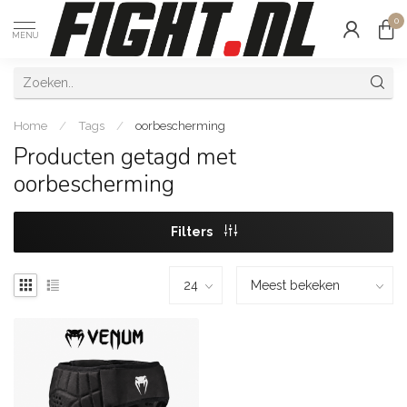
0
MENU
Home
/
Tags
/
oorbescherming
Producten getagd met
oorbescherming
Filters