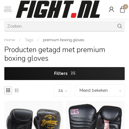
0
MENU
Home
/
Tags
/
premium boxing gloves
Producten getagd met premium
boxing gloves
Filters