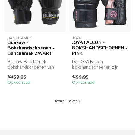
BANCHAMEK
JOYA
Buakaw -
JOYA FALCON -
Bokshandschoenen -
BOKSHANDSCHOENEN -
Banchamek ZWART
PINK
Buakaw Banchamek
De JOYA Falcon
bokshandschoenen van
bokshandschoenen zijn
premium leer bieden
vervaardigd van echt leer en
€159,95
€99,95
uitstekende beschermin...
bieden comfort...
Op voorraad
Op voorraad
Toon
1
-
2
van 2