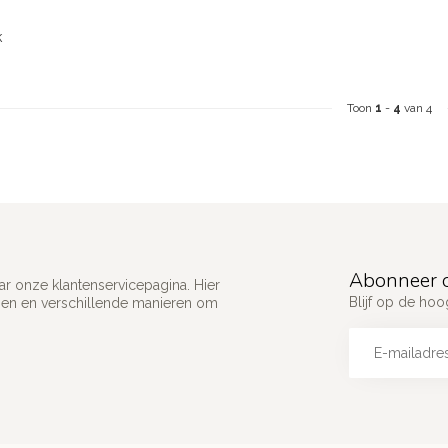
k
Toon
1
-
4
van 4
Abonneer o
ar onze klantenservicepagina. Hier
Blijf op de ho
gen en verschillende manieren om