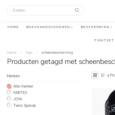
HOME
BOKSHANDSCHOENEN
BESCHERMING
FIGHTSET
Home
/
Tags
/
scheenbescherming
Producten getagd met scheenbes
4
Pr
Merken
Alle merken
FAIRTEX
JOYA
Twins Special