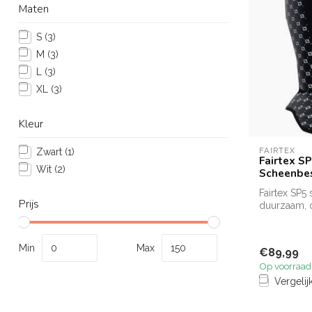
Maten
S
(3)
M
(3)
L
(3)
XL
(3)
Kleur
FAIRTEX
Zwart
(1)
Fairtex S
Wit
(2)
Scheenbe
Fairtex SP
Prijs
duurzaam, c
Muay Thai, .
Min
Max
€89,99
Op voorraad
Vergelij