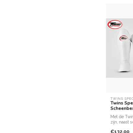
TWINS SPE
Twins Spec
Scheenbes
Met de Twi
zijn, naast 
kniesc...
€132,00