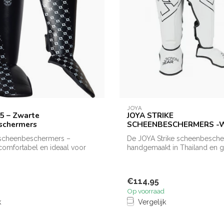
JOYA
P5 – Zwarte
JOYA STRIKE
schermers
SCHEENBESCHERMERS -
5 scheenbeschermers –
De JOYA Strike scheenbesche
omfortabel en ideaal voor
handgemaakt in Thailand en 
..
duu...
€114,95
Op voorraad
k
Vergelijk