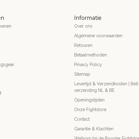
ën
Informatie
oenen
Over ons
Algemene voorwaarden
Retouren
Betaalmethoden
ngsgear
Privacy Policy
Sitemap
Levertijd & Verzendkosten | Be
verzending NL & BE
M
Openingstijden
Onze Fightstore
Contact
Garantie & Klachten
Welkom bij de Booster Fightsto