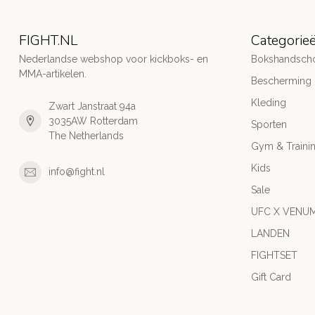
FIGHT.NL
Categorie
Nederlandse webshop voor kickboks- en
Bokshandsch
MMA-artikelen.
Bescherming
Kleding
Zwart Janstraat 94a
3035AW Rotterdam
Sporten
The Netherlands
Gym & Traini
Kids
info@fight.nl
Sale
UFC X VENU
LANDEN
FIGHTSET
Gift Card