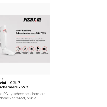
CIAL
ial - SGL 7 -
chermers - Wit
ns SGL-7 scheenbeschermers
schenen en wreef, ook je